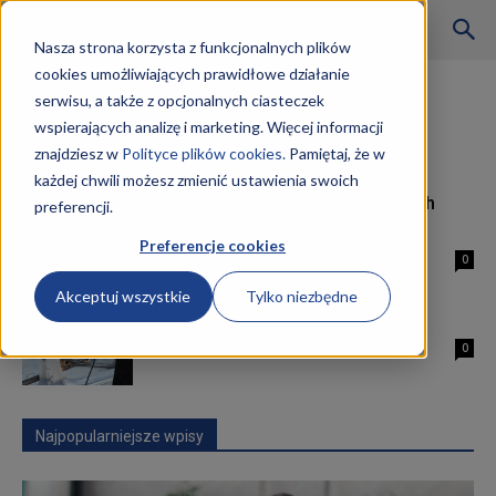
Szkoły
Nasza strona korzysta z funkcjonalnych plików
cookies umożliwiających prawidłowe działanie
Strona główna
Tagi
Użytkowanie obrabiarek skrawających
serwisu, a także z opcjonalnych ciasteczek
Tag: użytkowanie obrabiarek
wspierających analizę i marketing. Więcej informacji
KKZ
skrawających
znajdziesz w
Polityce plików cookies.
Pamiętaj, że w
każdej chwili możesz zmienić ustawienia swoich
Operator obrabiarek skrawających
preferencji.
–
kwalifikacje
Preferencje cookies
8 marca 2019
0
Akceptuj wszystkie
Tylko niezbędne
Aktualności
Technik mechanik kwalifikacje
19 lutego 2019
0
Najpopularniejsze wpisy