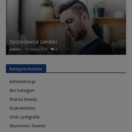
Sprzedawca zarobki
admin
-
11 lutego 2019
0
a
Kategorie kursów:
Administracja
Bez kategorii
Branża beauty
Budownictwo
Druk i poligrafia
Ekonomia i finanse