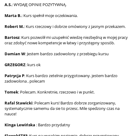
A.S.
: WYDAJĘ OPINIE POZYTYWNĄ.
Marta B.
: Kurs spełnił moje oczekiwania.
Robert M.
: Kurs rzeczowy i dobrze omówiony z jasnym przekazem.
Bartosz
: Kurs pozwolił mi uzupełnić wiedzę niezbędną w mojej pracy
oraz zdobyć nowe kompetencje w łatwy i przystępny sposób.
Damian W
: Jestem bardzo zadowolony z przebiegu kursu
GRZEGORZ
: kurs ok
Patrycja P
: Kurs bardzo zetelnie przygotowany. jestem bardzo
zadowolona , polecam
Tomek
: Polecam. Konkretnie, rzeczowo i w punkt.
Rafal Stawicki
: Polecam kurs! Bardzo dobrze zorganizowany,
systematycznie samemu da sie to przesc. Mile spedzony czas na
nauce!
Kinga Lewińska
: Bardzo przydatny
SlawekST83
: Kurs na wysokim poziomie, dobrze przygotowany