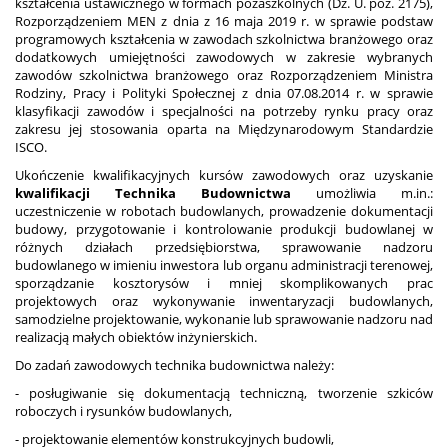
kształcenia ustawicznego w formach pozaszkolnych (Dz. U. poz. 2175),
Rozporządzeniem MEN z dnia z 16 maja 2019 r. w sprawie podstaw
programowych kształcenia w zawodach szkolnictwa branżowego oraz
dodatkowych umiejętności zawodowych w zakresie wybranych
zawodów szkolnictwa branżowego oraz Rozporządzeniem Ministra
Rodziny, Pracy i Polityki Społecznej z dnia 07.08.2014 r. w sprawie
klasyfikacji zawodów i specjalności na potrzeby rynku pracy oraz
zakresu jej stosowania oparta na Międzynarodowym Standardzie
ISCO.
Ukończenie kwalifikacyjnych kursów zawodowych oraz uzyskanie
kwalifikacji Technika Budownictwa
umożliwia m.in.:
uczestniczenie w robotach budowlanych, prowadzenie dokumentacji
budowy, przygotowanie i kontrolowanie produkcji budowlanej w
różnych działach przedsiębiorstwa, sprawowanie nadzoru
budowlanego w imieniu inwestora lub organu administracji terenowej,
sporządzanie kosztorysów i mniej skomplikowanych prac
projektowych oraz wykonywanie inwentaryzacji budowlanych,
samodzielne projektowanie, wykonanie lub sprawowanie nadzoru nad
realizacją małych obiektów inżynierskich.
Do zadań zawodowych technika budownictwa należy:
- posługiwanie się dokumentacją techniczną, tworzenie szkiców
roboczych i rysunków budowlanych,
- projektowanie elementów konstrukcyjnych budowli,