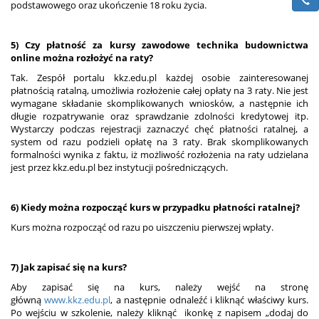
podstawowego oraz ukończenie 18 roku życia.
5) Czy płatność za kursy zawodowe technika budownictwa
online można rozłożyć na raty?
Tak. Zespół portalu kkz.edu.pl każdej osobie zainteresowanej
płatnością ratalną, umożliwia rozłożenie całej opłaty na 3 raty. Nie jest
wymagane składanie skomplikowanych wniosków, a następnie ich
długie rozpatrywanie oraz sprawdzanie zdolności kredytowej itp.
Wystarczy podczas rejestracji zaznaczyć chęć płatności ratalnej, a
system od razu podzieli opłatę na 3 raty. Brak skomplikowanych
formalności wynika z faktu, iż możliwość rozłożenia na raty udzielana
jest przez kkz.edu.pl bez instytucji pośredniczących.
6) Kiedy można rozpocząć kurs w przypadku płatności ratalnej?
Kurs można rozpocząć od razu po uiszczeniu pierwszej wpłaty.
7) Jak zapisać się na kurs?
Aby zapisać się na kurs, należy wejść na stronę
główną
www.kkz.edu.pl
, a następnie odnaleźć i kliknąć właściwy kurs.
Po wejściu w szkolenie, należy kliknąć ikonkę z napisem „dodaj do