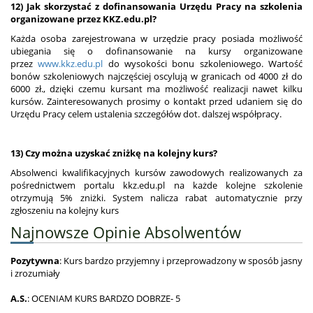
12) Jak skorzystać z dofinansowania Urzędu Pracy na szkolenia
organizowane przez KKZ.edu.pl?
Każda osoba zarejestrowana w urzędzie pracy posiada możliwość
ubiegania się o dofinansowanie na kursy organizowane
przez
www.kkz.edu.pl
do wysokości bonu szkoleniowego. Wartość
bonów szkoleniowych najczęściej oscylują w granicach od 4000 zł do
6000 zł., dzięki czemu kursant ma możliwość realizacji nawet kilku
kursów. Zainteresowanych prosimy o kontakt przed udaniem się do
Urzędu Pracy celem ustalenia szczegółów dot. dalszej współpracy.
13) Czy można uzyskać zniżkę na kolejny kurs?
Absolwenci kwalifikacyjnych kursów zawodowych realizowanych za
pośrednictwem portalu kkz.edu.pl na każde kolejne szkolenie
otrzymują 5% zniżki. System nalicza rabat automatycznie przy
zgłoszeniu na kolejny kurs
Najnowsze Opinie Absolwentów
Pozytywna
: Kurs bardzo przyjemny i przeprowadzony w sposób jasny
i zrozumiały
A.S.
: OCENIAM KURS BARDZO DOBRZE- 5