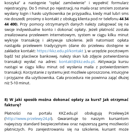
koszyka” a następnie "opłać zamówienie" i wypełnić formularz
rejestracyjny. Do 5 minut po rejestracji, na maila oraz sms’em zostanie
wysłany login i hasło użytkownika (w przypadku, kiedy mail lub/i sms
nie doszedł, prosimy o kontakt z obsługą klienta pod nr telefonu
44 34
44 400
). Przy pomocy otrzymanych danych należy zalogować się na
swoje indywidualne konto i dokonać opłaty. Jeżeli płatność została
zrealizowana przelewem internetowym, system w ciągu kilku minut
wykryje transakcję i aktywuje szkolenie. Jeśli natomiast opłata
nastąpiła przelewem tradycyjnym (dane do przelewu dostępne w
zakładce kontakt:
https://kkz.edu.pl/kontakt
), w urzędzie pocztowym
bądź też placówce bankowej, należy skan lub zdjęcie potwierdzenia
transakcji wysłać na adres:
kontakt@kkz.edu.pl
. Aktywacja kursu
nastąpi w ciągu kilku minut od wysłania maila z potwierdzeniem
transakcji. Korzystanie z systemu jest możliwie uproszczone, intuicyjne
i przyjazne dla użytkownika. Cała procedura nie powinna zająć dłużej
niż 5-10 minut.
8) W jaki sposób można dokonać opłaty za kurs? Jak otrzymać
fakturę?
Płatności na portalu KKZ.edu.pl obsługują Przelewy24
(
http://www.przelewy24.pl
). Gwarantuje to naszym kursantom
najwyższy standard bezpieczeństwa oraz najszerszą gamę możliwości
płatniczych. Po zarejestrowaniu się na szkolenie, kursant może