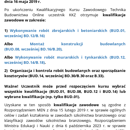
dnia 16 maja 2019 r.
Po ukończeniu Kwalifikacyjnego Kursu Zawodowego Technika
Budownictwa Online uczestnik KKZ otrzymuje
kwalifikacje
zawodowe w zakresie:
1)
Wykonywanie robót zbrojarskich i betoniarskich (BUD.01,
wcześniej BD.12/B.16)
Albo
Montaż konstrukcji budowlanych
(BUD.08, wcześniej BD.16/B.20),
Albo
Wykonywanie robót murarskich i tynkarskich (BUD.12,
wcześniej BD.14/B.18)
.
2) Organizacja i kontrola robót budowlanych oraz sporządzanie
kosztorysów (
BUD.14, wcześniej BD.30/B.30 oraz B.33).
Ważne! Uczestnik może przed rozpoczęciem kursu wybrać
wszystkie kwalifikacje (
BUD.01,
BUD.08,
BUD.12 i
BUD.14
) lub
wybrane kwalifikacje (np. tylko
BUD.01
).
Uzyskane w ten sposób
kwalifikacje zawodowe
są zgodne z
Rozporządzeniem MEN z dnia 15 lutego 2019 r. w sprawie ogólnych
celów i zadań kształcenia w zawodach szkolnictwa branżowego oraz
klasyfikacji zawodów szkolnictwa branżowego, Rozporządzeniem
Ministra Edukacji i Nauki z dnia 6 października 2023 r. w sprawie