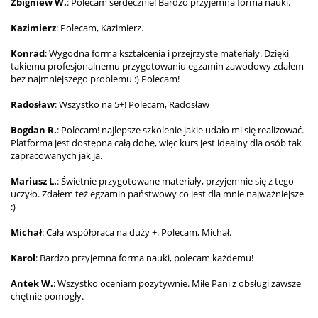
Zbigniew W.
: Polecam serdecznie! Bardzo przyjemna forma nauki.
Kazimierz
: Polecam, Kazimierz.
Konrad
: Wygodna forma kształcenia i przejrzyste materiały. Dzięki
takiemu profesjonalnemu przygotowaniu egzamin zawodowy zdałem
bez najmniejszego problemu :) Polecam!
Radosław
: Wszystko na 5+! Polecam, Radosław
Bogdan R.
: Polecam! najlepsze szkolenie jakie udało mi się realizować.
Platforma jest dostępna całą dobę, więc kurs jest idealny dla osób tak
zapracowanych jak ja.
Mariusz L.
: Świetnie przygotowane materiały, przyjemnie się z tego
uczyło. Zdałem też egzamin państwowy co jest dla mnie najważniejsze
:)
Michał
: Cała współpraca na duży +. Polecam, Michał.
Karol
: Bardzo przyjemna forma nauki, polecam każdemu!
Antek W.
: Wszystko oceniam pozytywnie. Miłe Pani z obsługi zawsze
chętnie pomogły.