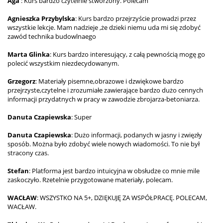
Aga
: Kurs bardzo czytelnie stworzony. Polecam
Agnieszka Przybylska
: Kurs bardzo przejrzyście prowadzi przez
wszystkie lekcje. Mam nadzieje ,że dzieki niemu uda mi się zdobyć
zawód technika budowlnaego
Marta Glinka
: Kurs bardzo interesujący, z całą pewnością mogę go
polecić wszystkim niezdecydowanym.
Grzegorz
: Materiały pisemne,obrazowe i dzwiękowe bardzo
przejrzyste,czytelne i zrozumiałe zawierające bardzo dużo cennych
informacji przydatnych w pracy w zawodzie zbrojarza-betoniarza.
Danuta Czapiewska
: Super
Danuta Czapiewska
: Dużo informacji, podanych w jasny i zwięzły
sposób. Można było zdobyć wiele nowych wiadomości. To nie był
stracony czas.
Stefan
: Platforma jest bardzo intuicyjna w obsłudze co mnie mile
zaskoczyło. Rzetelnie przygotowane materiały, polecam.
WACŁAW
: WSZYSTKO NA 5+, DZIĘKUJĘ ZA WSPÓŁPRACĘ. POLECAM,
WACŁAW.