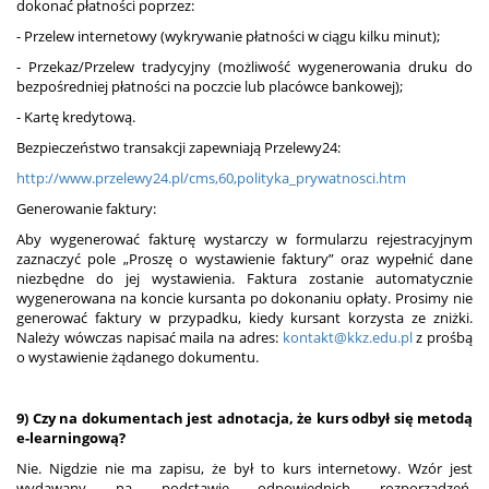
dokonać płatności poprzez:
- Przelew internetowy (wykrywanie płatności w ciągu kilku minut);
- Przekaz/Przelew tradycyjny (możliwość wygenerowania druku do
bezpośredniej płatności na poczcie lub placówce bankowej);
- Kartę kredytową.
Bezpieczeństwo transakcji zapewniają Przelewy24:
http://www.przelewy24.pl/cms,60,polityka_prywatnosci.htm
Generowanie faktury:
Aby wygenerować fakturę wystarczy w formularzu rejestracyjnym
zaznaczyć pole „Proszę o wystawienie faktury” oraz wypełnić dane
niezbędne do jej wystawienia. Faktura zostanie automatycznie
wygenerowana na koncie kursanta po dokonaniu opłaty. Prosimy nie
generować faktury w przypadku, kiedy kursant korzysta ze zniżki.
Należy wówczas napisać maila na adres:
kontakt@kkz.edu.pl
z prośbą
o wystawienie żądanego dokumentu.
9) Czy na dokumentach jest adnotacja, że kurs odbył się metodą
e-learningową?
Nie. Nigdzie nie ma zapisu, że był to kurs internetowy. Wzór jest
wydawany na podstawie odpowiednich rozporządzeń.