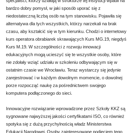
specjaliści, którzy działają w strukturze tej instytucji wpadli na
bardzo dobry pomysł, w jaki sposób uporać się z
niedostateczną liczbą osób na tym stanowisku. Pojawiła się
alternatywa dla tych wszystkich, którzy narzekali na brak
czasu, aby kształcić się w tym kierunku. Chodzi o internetowy
kurs operatora obrabiarek skrawających Kurs MG.19, niegdyś
Kurs M.19. W szczególności z rozwoju innowacji
edukacyjnych mogą ucieszyć się te wszystkie osoby, które
nie zdołały wziąć udziału w szkoleniu odbywającym się w
ostatnim czasie we Wrocławiu. Teraz wystarczy się jedynie
zarejestrować i w każdym dowolnym momencie, o dowolnej
porze rozpocząć naukę za pośrednictwem swojego
komputera podłączonego do sieci.
Innowacyjne rozwiązanie wprowadzone przez Szkoły KKZ są
sygnowane najwyższej jakości certyfikatami ISO, co również
spotyka się z dużą przychylnością władz Ministerstwa
Edukacji Narodowej. Osoby zainteresowane podjęciem tego