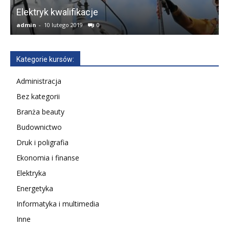
w
Elektryk kwalifikacje
admin
-
10 lutego 2019
0
a
Kategorie kursów:
Administracja
Bez kategorii
Branża beauty
Budownictwo
Druk i poligrafia
Ekonomia i finanse
Elektryka
Energetyka
Informatyka i multimedia
Inne