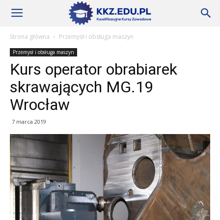
Szkoły
Strona główna
Przemysł i obsługa maszyn
Przemysł i obsługa maszyn
KKZ
Kurs operator obrabiarek
skrawających MG.19
–
Wrocław
7 marca 2019
Aktualności