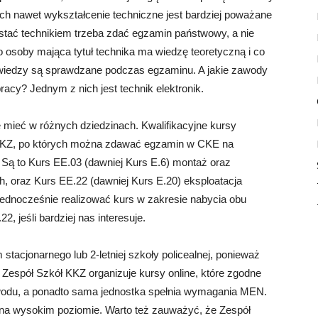
ch nawet wykształcenie techniczne jest bardziej poważane
ostać technikiem trzeba zdać egzamin państwowy, a nie
 osoby mająca tytuł technika ma wiedzę teoretyczną i co
 wiedzy są sprawdzane podczas egzaminu. A jakie zawody
acy? Jednym z nich jest technik elektronik.
 mieć w różnych dziedzinach. Kwalifikacyjne kursy
KKZ, po których można zdawać egzamin w CKE na
e. Są to Kurs EE.03 (dawniej Kurs E.6) montaż oraz
h, oraz Kurs EE.22 (dawniej Kurs E.20) eksploatacja
ednocześnie realizować kurs w zakresie nabycia obu
22, jeśli bardziej nas interesuje.
 stacjonarnego lub 2-letniej szkoły policealnej, ponieważ
Zespół Szkół KKZ organizuje kursy online, które zgodne
odu, a ponadto sama jednostka spełnia wymagania MEN.
t na wysokim poziomie. Warto też zauważyć, że Zespół