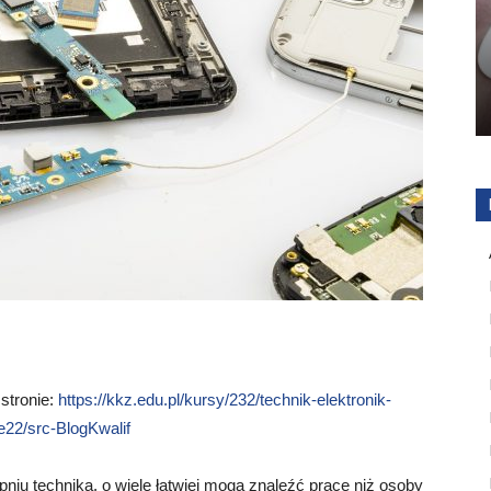
 stronie:
https://kkz.edu.pl/kursy/232/technik-elektronik-
22/src-BlogKwalif
niu technika, o wiele łatwiej mogą znaleźć pracę niż osoby