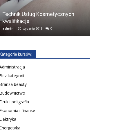
Technik Usług Kosmetycznych
Kurs Technik E
kwalifikacje
(dawniej E.7, E.
admin
-
30 stycznia 2019
0
admin
-
14 lutego 2
Kategorie kursów:
Administracja
Bez kategorii
Branża beauty
Budownictwo
Druk i poligrafia
Ekonomia i finanse
Elektryka
Energetyka