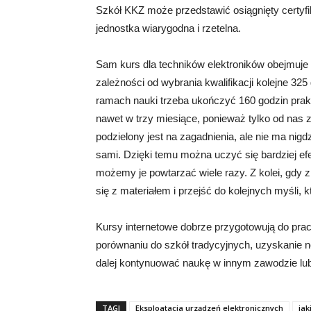
Szkół KKZ może przedstawić osiągnięty certyfik
jednostka wiarygodna i rzetelna.
Sam kurs dla techników elektroników obejmuje 
zależności od wybrania kwalifikacji kolejne 32
ramach nauki trzeba ukończyć 160 godzin pr
nawet w trzy miesiące, ponieważ tylko od nas 
podzielony jest na zagadnienia, ale nie ma ni
sami. Dzięki temu można uczyć się bardziej efe
możemy je powtarzać wiele razy. Z kolei, gdy 
się z materiałem i przejść do kolejnych myśli, 
Kursy internetowe dobrze przygotowują do prac
porównaniu do szkół tradycyjnych, uzyskanie 
dalej kontynuować naukę w innym zawodzie lub
TAGI
Eksploatacja urządzeń elektronicznych
jak