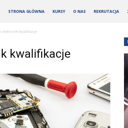
STRONA GŁÓWNA
KURSY
O NAS
REKRUTACJA
 elektronik kwalifikacje
k kwalifikacje
ości