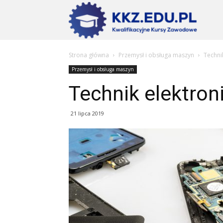
Szkoły
Strona główna
Przemysł i obsługa maszyn
Technik
KKZ
Przemysł i obsługa maszyn
Technik elektroni
–
21 lipca 2019
Aktualn