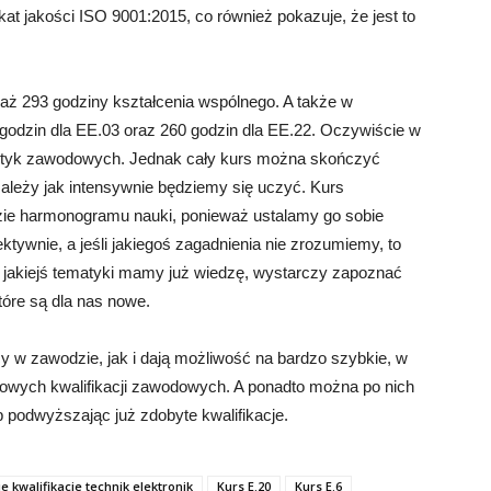
at jakości ISO 9001:2015, co również pokazuje, że jest to
aż 293 godziny kształcenia wspólnego. A także w
5 godzin dla EE.03 oraz 260 godzin dla EE.22. Oczywiście w
aktyk zawodowych. Jednak cały kurs można skończyć
zależy jak intensywnie będziemy się uczyć. Kurs
gdzie harmonogramu nauki, ponieważ ustalamy go sobie
ktywnie, a jeśli jakiegoś zagadnienia nie zrozumiemy, to
z jakiejś tematyki mamy już wiedzę, wystarczy zapoznać
które są dla nas nowe.
y w zawodzie, jak i dają możliwość na bardzo szybkie, w
nowych kwalifikacji zawodowych. A ponadto można po nich
 podwyższając już zdobyte kwalifikacje.
ie kwalifikacje technik elektronik
Kurs E.20
Kurs E.6