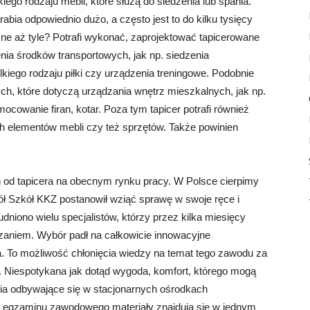
iego rodzaju mebli, które służą do siedzenia lub spania.
bia odpowiednio dużo, a często jest to do kilku tysięcy
ne aż tyle? Potrafi wykonać, zaprojektować tapicerowane
ia środków transportowych, jak np. siedzenia
iego rodzaju piłki czy urządzenia treningowe. Podobnie
ch, które dotyczą urządzania wnętrz mieszkalnych, jak np.
mocowanie firan, kotar. Poza tym tapicer potrafi również
 elementów mebli czy też sprzętów. Także powinien
h od tapicera na obecnym rynku pracy. W Polsce cierpimy
spół Szkół KKZ postanowił wziąć sprawę w swoje ręce i
dniono wielu specjalistów, którzy przez kilka miesięcy
zaniem. Wybór padł na całkowicie innowacyjne
ra. To możliwość chłonięcia wiedzy na temat tego zawodu za
. Niespotykana jak dotąd wygoda, komfort, którego mogą
ia odbywające się w stacjonarnych ośrodkach
a egzaminu zawodowego materiały znajdują się w jednym