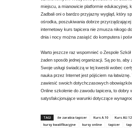
miejscu, a mianowicie platformie edukacyjnej, 
Zadbali oni o bardzo przyjazny wygląd, który s
ośrodka, poszukiwania dobrze przyrządzającej 
internetowy kurs tapicera nie zmusza nikogo do
dnia i nocy można zasiąść do komputera i pośw
Warto jeszcze raz wspomnieć o Zespole Szkół K
żaden sposób jednej organizacji. Są po to, ab
Swoje usługi świadczą w tej kwestii wobec cer
nauka przez Internet jest pójściem na łatwiznę
zawiesić swoich dotychczasowych obowiązków
Online szkolenie do zawodu tapicera, to dobry
satysfakcjonujące warunki dotyczące wynagrod
TAGI
ile zarabia tapicer
Kurs A.10
Kurs AU.12
kursy kwalifikacyjne
kursy online
tapicer
tap