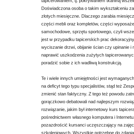
tapicerowaniem, tj. pokrywaniem tkaniną wszelk
Doświadczona osoba o takim wykształceniu zara
złotych miesięczne. Dlaczego zarabia miesięcz
części mebli oraz kompletów, części wyposażen
samochodowe, sprzętu sportowego, czyli wszelk
jest w przypadku tapicerskich prac dekoracyjny
wyciszanie drzwi, obijanie ścian czy upinanie i 
naprawić uszkodzenia zużytych tapicerowanych
poradzić sobie z ich wadliwą konstrukcją.
Te i wiele innych umiejętności jest wymaganyc
na deficyt tego typu specjalistów, stąd też Ze
zmienić stan faktyczny. Z tego też powodu zatru
gorączkowo debatowali nad najlepszym rozwią
rozwiązanie, jakim był internetowy kurs tapice
pośrednictwem własnego komputera i Internetu
pozazdrościć kursanci uczęszczający na zajęc
szkoleniowych. Wszystkie potrzebne do zdani