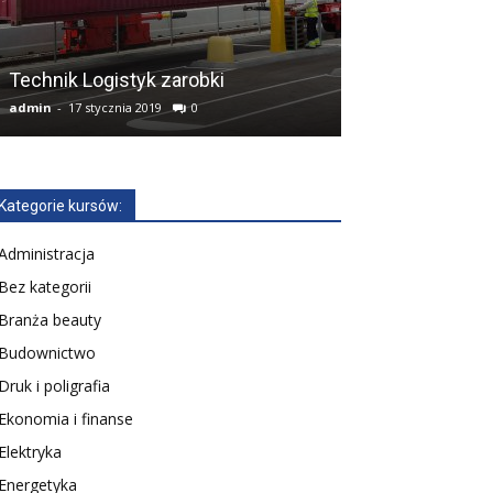
Mechanik Poj
Technik Logistyk zarobki
Samochodowyc
admin
-
17 stycznia 2019
0
admin
-
2 lutego 20
Kategorie kursów:
Administracja
Bez kategorii
Branża beauty
Budownictwo
Druk i poligrafia
Ekonomia i finanse
Elektryka
Energetyka