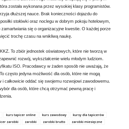
która została wykonana przez wysokiej klasy programistów.
przyja dłuższej nauce. Brak konieczności dojazdu do
posiłki stołówki oraz noclegu w dobrym pokoju hotelowym,
 zamartwiania się o organizacyjne kwestie. O każdej porze
ięcić trochę czasu na wnikliwą naukę.
KZ. To zbiór jednostek oświatowych, które nie tworzą w
y zapewnić rozwój, wykształcenie wielu młodym ludziom.
tyfikatu ISO. Pracodawcy w żaden sposób nie uważają, że
. To często jedyna możliwość dla osób, które nie mogą
 i całkowicie oddać się swojemu rozwojowi zawodowemu.
 wybór dla osób, które chcą otrzymać pewną pracę i
zenia.
kurs tapicer online
kurs zawodowy
kursy dla tapicerów
icer zarobki
zarobki
zarobki brutto
zarobki miesięczne