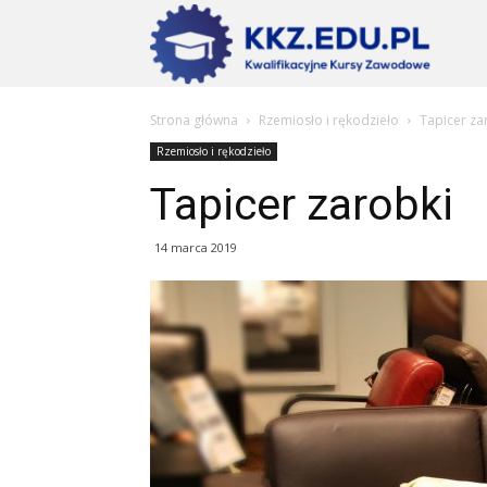
Szkoły
Strona główna
Rzemiosło i rękodzieło
Tapicer za
KKZ
Rzemiosło i rękodzieło
Tapicer zarobki
–
14 marca 2019
Aktualn