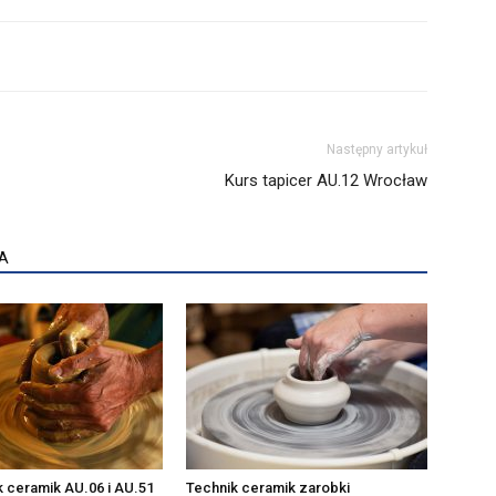
Następny artykuł
Kurs tapicer AU.12 Wrocław
A
k ceramik AU.06 i AU.51
Technik ceramik zarobki