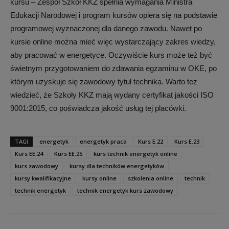
kursu – Zespół Szkół KKZ spełnia wymagania Ministra
Edukacji Narodowej i program kursów opiera się na podstawie
programowej wyznaczonej dla danego zawodu. Nawet po
kursie online można mieć więc wystarczający zakres wiedzy,
aby pracować w energetyce. Oczywiście kurs może też być
świetnym przygotowaniem do zdawania egzaminu w OKE, po
którym uzyskuje się zawodowy tytuł technika. Warto też
wiedzieć, że Szkoły KKZ mają wydany certyfikat jakości ISO
9001:2015, co poświadcza jakość usług tej placówki.
TAGI
energetyk
energetyk praca
Kurs E.22
Kurs E.23
Kurs EE.24
Kurs EE.25
kurs technik energetyk online
kurs zawodowy
kursy dla techników energetyków
kursy kwalifikacyjne
kursy online
szkolenia online
technik
technik energetyk
technik energetyk kurs zawodowy