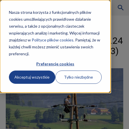
Szkoły
Nasza strona korzysta z funkcjonalnych plików
cookies umożliwiających prawidłowe działanie
Strona główna
Energetyka
serwisu, a także z opcjonalnych ciasteczek
Energetyka
wspierających analizę i marketing. Więcej informacji
KKZ
Kurs technik energetyk EE.24
znajdziesz w
Polityce plików cookies.
Pamiętaj, że w
każdej chwili możesz zmienić ustawienia swoich
i EE.25 (dawniej E.22 i E.23)
preferencji.
–
3 kwietnia 2019
Preferencje cookies
Akceptuj wszystkie
Tylko niezbędne
Aktualności