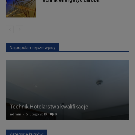
Najpopularniejsze wpisy
Technik Hotelarstwa kwalifikacje
admin
-
5 lutego 2019
0
a
Kategorie kursów: