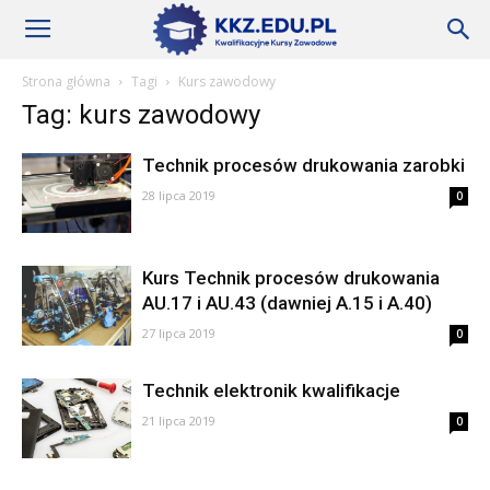
Szkoły
Strona główna
Tagi
Kurs zawodowy
Tag: kurs zawodowy
KKZ
Technik procesów drukowania zarobki
28 lipca 2019
0
–
Kurs Technik procesów drukowania
AU.17 i AU.43 (dawniej A.15 i A.40)
Aktualności
27 lipca 2019
0
Technik elektronik kwalifikacje
21 lipca 2019
0