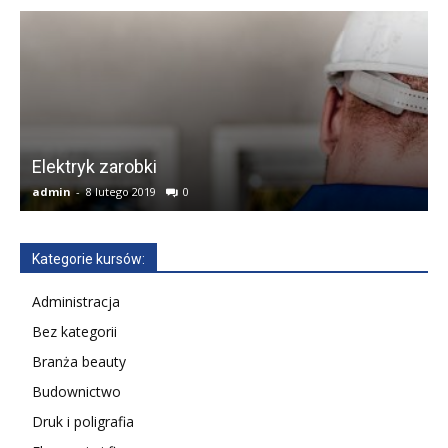
Elektryk zarobki
k
admin
-
8 lutego 2019
0
a
Kategorie kursów:
Administracja
Bez kategorii
Branża beauty
Budownictwo
Druk i poligrafia