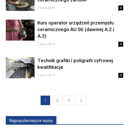
7 lipca 2019
0
Kurs operator urządzeń przemysłu
ceramicznego AU.06 (dawniej A.2 i
A.3)
7 lipca 2019
0
Technik grafiki i poligrafii cyfrowej
kwalifikacje
3 lipca 2019
0
1
2
3
Najpopularniejsze wpisy