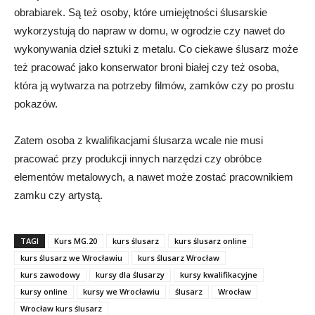
obrabiarek. Są też osoby, które umiejętności ślusarskie
wykorzystują do napraw w domu, w ogrodzie czy nawet do
wykonywania dzieł sztuki z metalu. Co ciekawe ślusarz może
też pracować jako konserwator broni białej czy też osoba,
która ją wytwarza na potrzeby filmów, zamków czy po prostu
pokazów.
Zatem osoba z kwalifikacjami ślusarza wcale nie musi
pracować przy produkcji innych narzędzi czy obróbce
elementów metalowych, a nawet może zostać pracownikiem
zamku czy artystą.
TAGI
Kurs MG.20
kurs ślusarz
kurs ślusarz online
kurs ślusarz we Wrocławiu
kurs ślusarz Wrocław
kurs zawodowy
kursy dla ślusarzy
kursy kwalifikacyjne
kursy online
kursy we Wrocławiu
ślusarz
Wrocław
Wrocław kurs ślusarz