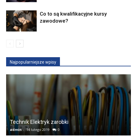
Co to są kwalifikacyjne kursy
zawodowe?
Najpopularniejsze wpisy
Technik Elektryk zarobki
admin
-
14 lutego 2019
0
a