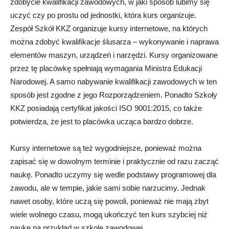
zdobycie kwalifikacji zawodowych, w jaki sposób lubimy się
uczyć czy po prostu od jednostki, która kurs organizuje.
Zespół Szkół KKZ organizuje kursy internetowe, na których
można zdobyć kwalifikacje ślusarza – wykonywanie i naprawa
elementów maszyn, urządzeń i narzędzi. Kursy organizowane
przez tę placówkę spełniają wymagania Ministra Edukacji
Narodowej. A samo nabywanie kwalifikacji zawodowych w ten
sposób jest zgodne z jego Rozporządzeniem. Ponadto Szkoły
KKZ posiadają certyfikat jakości ISO 9001:2015, co także
potwierdza, że jest to placówka ucząca bardzo dobrze.
Kursy internetowe są też wygodniejsze, ponieważ można
zapisać się w dowolnym terminie i praktycznie od razu zacząć
naukę. Ponadto uczymy się wedle podstawy programowej dla
zawodu, ale w tempie, jakie sami sobie narzucimy. Jednak
nawet osoby, które uczą się powoli, ponieważ nie mają zbyt
wiele wolnego czasu, mogą ukończyć ten kurs szybciej niż
naukę na przykład w szkole zawodowej.