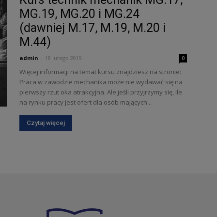
MG.19, MG.20 i MG.24
(dawniej M.17, M.19, M.20 i
M.44)
admin
-
18 lutego 2019
0
Więcej informacji na temat kursu znajdziesz na stronie:
Praca w zawodzie mechanika może nie wydawać się na
pierwszy rzut oka atrakcyjna. Ale jeśli przyjrzymy się, ile
na rynku pracy jest ofert dla osób mających...
Czytaj więcej