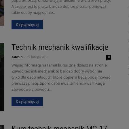
popularnością. Umożliwiają znalezienie wielu ofert pracy.
A często jest to praca bardzo dobrze płatna, ponieważ
takie osoby mają opinie...
Czytaj więcej
Technik mechanik kwalifikacje
admin
-
19 lutego 2019
0
Więcej informacji na temat kursu znajdziesz na stronie:
Zawód technik mechanik to bardzo dobry wybór nie
tylko dla osób młodych, które dopiero będą podejmować
pierwszą pracę. Sporo osób musi zmienić kwalifikacje
zawodowe z powodu...
Czytaj więcej
Kurs technik mechanik MG.17,