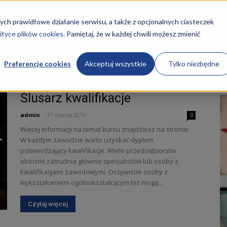
STRONA GŁÓWNA
KURSY
O NAS
REKRUTACJA
ych prawidłowe działanie serwisu, a także z opcjonalnych ciasteczek
ityce plików cookies.
Pamiętaj, że w każdej chwili możesz zmienić
Preferencje cookies
Akceptuj wszystkie
Tylko niezbędne
Ślusarz kwalifikacje
admin
-
31 marca 2019
0
Więcej informacji na temat kursu znajdziesz na stronie:
W każdym zawodzie warto uzyskać dyplom
ości
potwierdzający kwalifikacje. Wiele przedsiębiorstw
obecnie zatrudnia głównie specjalistów lub osoby z
kwalifikacjami zawodowymi. Oczywiście osoby z
wykształceniem ogólnokształcącym też mogą...
Czytaj więcej