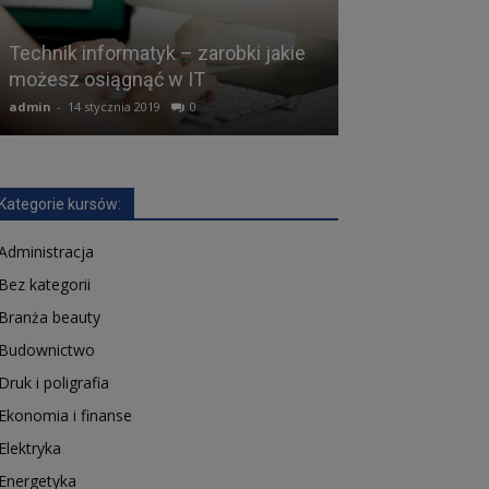
Co jest potrze
Technik informatyk – zarobki jakie
technik inform
możesz osiągnąć w IT
wiedza to pod
admin
-
14 stycznia 2019
0
admin
-
4 lutego 20
Kategorie kursów:
Administracja
Bez kategorii
Branża beauty
Budownictwo
Druk i poligrafia
Ekonomia i finanse
Elektryka
Energetyka