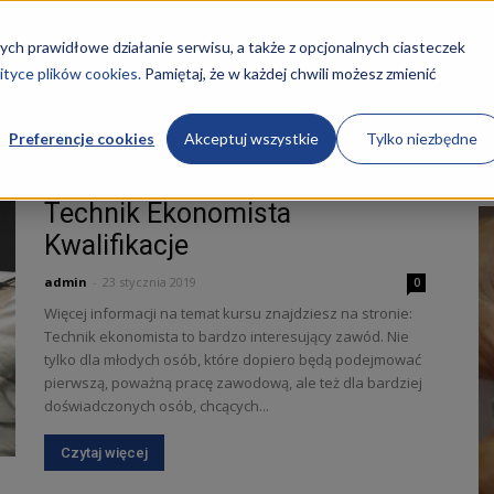
STRONA GŁÓWNA
KURSY
O NAS
REKRUTACJA
ych prawidłowe działanie serwisu, a także z opcjonalnych ciasteczek
ityce plików cookies.
Pamiętaj, że w każdej chwili możesz zmienić
Preferencje cookies
Akceptuj wszystkie
Tylko niezbędne
Technik Ekonomista
Kwalifikacje
admin
-
23 stycznia 2019
0
ości
Więcej informacji na temat kursu znajdziesz na stronie:
Technik ekonomista to bardzo interesujący zawód. Nie
tylko dla młodych osób, które dopiero będą podejmować
pierwszą, poważną pracę zawodową, ale też dla bardziej
doświadczonych osób, chcących...
Czytaj więcej