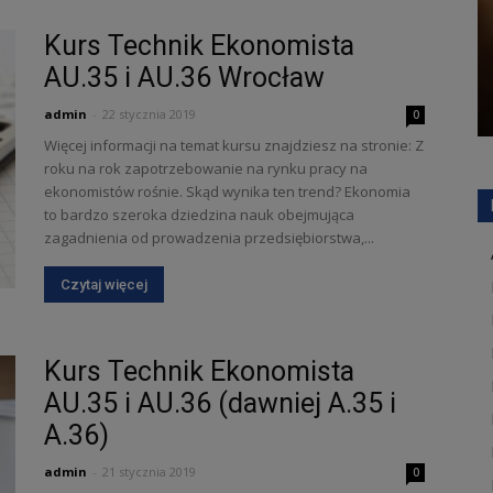
Kurs Technik Ekonomista
AU.35 i AU.36 Wrocław
admin
-
22 stycznia 2019
0
Więcej informacji na temat kursu znajdziesz na stronie: Z
roku na rok zapotrzebowanie na rynku pracy na
ekonomistów rośnie. Skąd wynika ten trend? Ekonomia
to bardzo szeroka dziedzina nauk obejmująca
zagadnienia od prowadzenia przedsiębiorstwa,...
Czytaj więcej
Kurs Technik Ekonomista
AU.35 i AU.36 (dawniej A.35 i
A.36)
admin
-
21 stycznia 2019
0