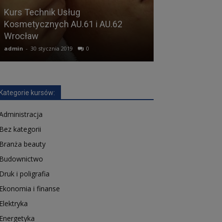
Kurs Technik Usług
Kosmetycznych AU.61 i AU.62
Wrocław
Technik Elektr
admin
-
30 stycznia 2019
0
admin
-
14 lutego 2
Kategorie kursów:
Administracja
Bez kategorii
Branża beauty
Budownictwo
Druk i poligrafia
Ekonomia i finanse
Elektryka
Energetyka