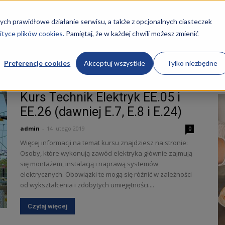
STRONA GŁÓWNA
KURSY
O NAS
REKRUTACJA
ych prawidłowe działanie serwisu, a także z opcjonalnych ciasteczek
ityce plików cookies.
Pamiętaj, że w każdej chwili możesz zmienić
Preferencje cookies
Akceptuj wszystkie
Tylko niezbędne
Kurs Technik Elektryk EE.05 i
EE.26 (dawniej E.7, E.8 i E.24)
admin
-
14 lutego 2019
0
ości
Więcej informacji na temat kursu znajdziesz na stronie:
Osoby, które wykonują zawód elektryka głównie zajmują
się montażem, instalacją i naprawą systemów
elektrycznych. Obowiązki te mogą się różnić w zależności
od wykształcenia i zdobytych umiejętności....
Czytaj więcej