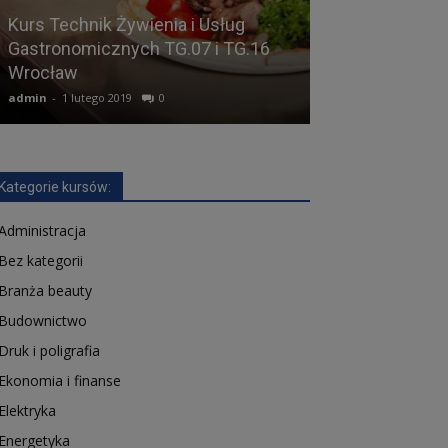
Kurs Technik Żywienia i Usług
Gastronomicznych TG.07 i TG.16
Kurs Mechanik
Wrocław
urządzeń MG.1
admin
-
1 lutego 2019
0
admin
-
17 lutego 2
Kategorie kursów:
Administracja
Bez kategorii
Branża beauty
Budownictwo
Druk i poligrafia
Ekonomia i finanse
Elektryka
Energetyka