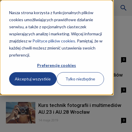
Szkoły
Nasza strona korzysta z funkcjonalnych plików
cookies umożliwiających prawidłowe działanie
Strona główna
Tagi
Fotografia i multimedia
serwisu, a także z opcjonalnych ciasteczek
Tag: fotografia i multimedia
wspierających analizę i marketing. Więcej informacji
KKZ
znajdziesz w
Polityce plików cookies.
Pamiętaj, że w
Technik fotografii i multimediów
każdej chwili możesz zmienić ustawienia swoich
kwalifikacje
preferencji.
–
15 maja 2019
0
Preferencje cookies
Kurs Technik fotografii i multimediów
Akceptuj wszystkie
Tylko niezbędne
AU.23 i AU.28
Aktualności
14 maja 2019
0
Kurs technik fotografii i multimediów
AU.23 i AU.28 Wrocław
14 maja 2019
0