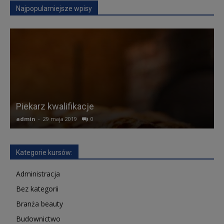
Najpopularniejsze wpisy
Piekarz kwalifikacje
admin
-
29 maja 2019
0
a
Kategorie kursów:
Administracja
Bez kategorii
Branża beauty
Budownictwo