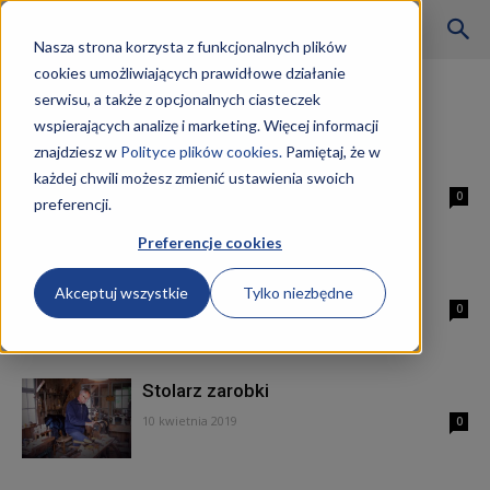
Szkoły
Nasza strona korzysta z funkcjonalnych plików
cookies umożliwiających prawidłowe działanie
Strona główna
Tagi
Kurs AU.15
serwisu, a także z opcjonalnych ciasteczek
Tag: Kurs AU.15
wspierających analizę i marketing. Więcej informacji
KKZ
znajdziesz w
Polityce plików cookies.
Pamiętaj, że w
Stolarz kwalifikacje
każdej chwili możesz zmienić ustawienia swoich
11 kwietnia 2019
0
preferencji.
–
Preferencje cookies
Kurs stolarz AU.15 Wrocław
Akceptuj wszystkie
Tylko niezbędne
Aktualności
10 kwietnia 2019
0
Stolarz zarobki
10 kwietnia 2019
0