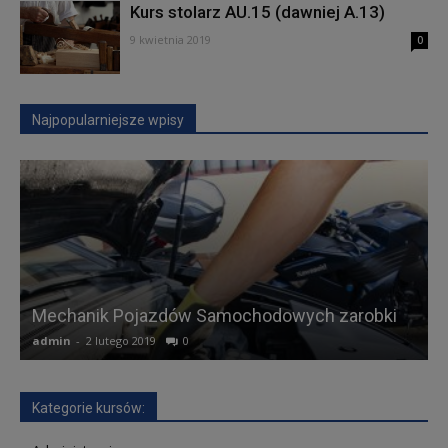
Kurs stolarz AU.15 (dawniej A.13)
9 kwietnia 2019
0
Najpopularniejsze wpisy
Mechanik Pojazdów Samochodowych zarobki
admin
-
2 lutego 2019
0
a
Kategorie kursów: