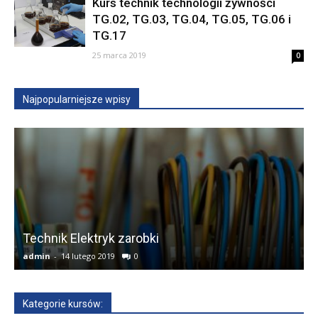
Kurs technik technologii żywności
TG.02, TG.03, TG.04, TG.05, TG.06 i
TG.17
25 marca 2019
0
Najpopularniejsze wpisy
Technik Elektryk zarobki
admin
-
14 lutego 2019
0
a
Kategorie kursów: