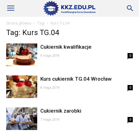
Szkoły
Strona główna
Tagi
Kurs TG.04
Tag: Kurs TG.04
KKZ
Cukiernik kwalifikacje
9 maja 2019
0
–
Kurs cukiernik TG.04 Wrocław
Aktualności
8 maja 2019
0
Cukiernik zarobki
7 maja 2019
0