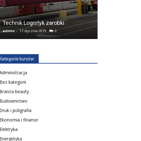
Mechanik Poj
Technik Logistyk zarobki
Samochodowyc
admin
-
17 stycznia 2019
0
admin
-
2 lutego 20
Kategorie kursów:
Administracja
Bez kategorii
Branża beauty
Budownictwo
Druk i poligrafia
Ekonomia i finanse
Elektryka
Energetyka