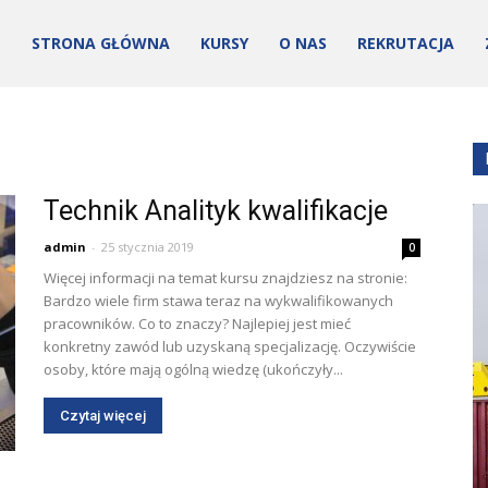
STRONA GŁÓWNA
KURSY
O NAS
REKRUTACJA
Technik Analityk kwalifikacje
admin
-
25 stycznia 2019
0
Więcej informacji na temat kursu znajdziesz na stronie:
Bardzo wiele firm stawa teraz na wykwalifikowanych
ości
pracowników. Co to znaczy? Najlepiej jest mieć
konkretny zawód lub uzyskaną specjalizację. Oczywiście
osoby, które mają ogólną wiedzę (ukończyły...
Czytaj więcej