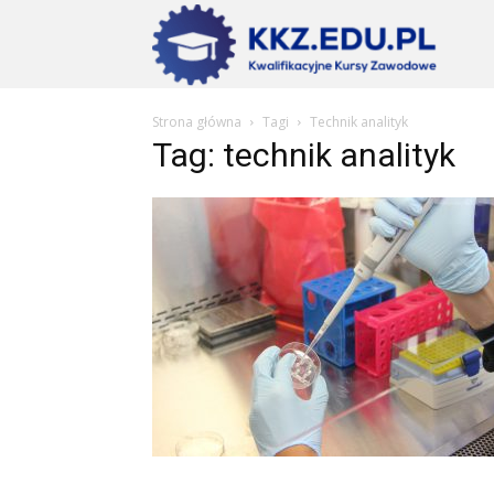
Szkoły
Strona główna
Tagi
Technik analityk
KKZ
Tag: technik analityk
–
Aktualn