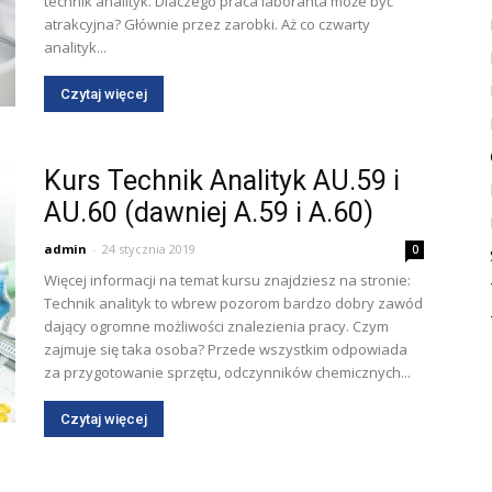
technik analityk. Dlaczego praca laboranta może być
atrakcyjna? Głównie przez zarobki. Aż co czwarty
analityk...
Czytaj więcej
Kurs Technik Analityk AU.59 i
AU.60 (dawniej A.59 i A.60)
admin
-
24 stycznia 2019
0
Więcej informacji na temat kursu znajdziesz na stronie:
Technik analityk to wbrew pozorom bardzo dobry zawód
dający ogromne możliwości znalezienia pracy. Czym
zajmuje się taka osoba? Przede wszystkim odpowiada
za przygotowanie sprzętu, odczynników chemicznych...
Czytaj więcej