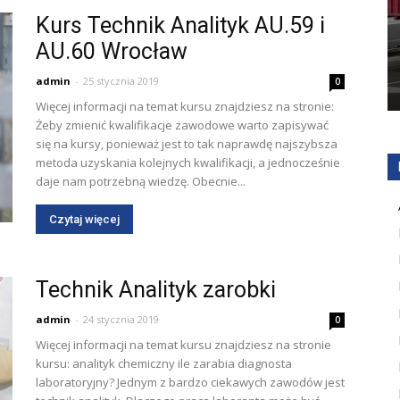
Kurs Technik Analityk AU.59 i
AU.60 Wrocław
admin
-
25 stycznia 2019
0
Więcej informacji na temat kursu znajdziesz na stronie:
Żeby zmienić kwalifikacje zawodowe warto zapisywać
się na kursy, ponieważ jest to tak naprawdę najszybsza
metoda uzyskania kolejnych kwalifikacji, a jednocześnie
daje nam potrzebną wiedzę. Obecnie...
Czytaj więcej
Technik Analityk zarobki
admin
-
24 stycznia 2019
0
Więcej informacji na temat kursu znajdziesz na stronie
kursu: analityk chemiczny ile zarabia diagnosta
laboratoryjny? Jednym z bardzo ciekawych zawodów jest