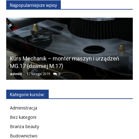
Najpopularniejsze wpisy
Kurs Mechanik – monter maszyn i urządzeń
MG.17 (dawniej M.17)
admin
-
17 lutego 2019
0
a
Kategorie kursów:
Administracja
Bez kategorii
Branża beauty
Budownictwo