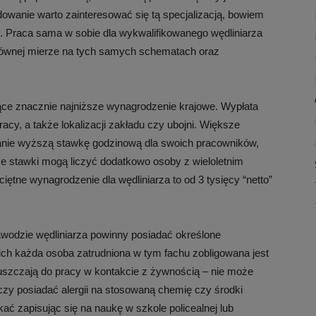
wanie warto zainteresować się tą specjalizacją, bowiem
i. Praca sama w sobie dla wykwalifikowanego wędliniarza
 głównej mierze na tych samych schematach oraz
jące znacznie najniższe wynagrodzenie krajowe. Wypłata
acy, a także lokalizacji zakładu czy ubojni. Większe
anie wyższą stawkę godzinową dla swoich pracowników,
e stawki mogą liczyć dodatkowo osoby z wieloletnim
tne wynagrodzenie dla wędliniarza to od 3 tysięcy “netto”
wodzie wędliniarza powinny posiadać określone
ich każda osoba zatrudniona w tym fachu zobligowana jest
puszczają do pracy w kontakcie z żywnością – nie może
zy posiadać alergii na stosowaną chemię czy środki
ć zapisując się na naukę w szkole policealnej lub