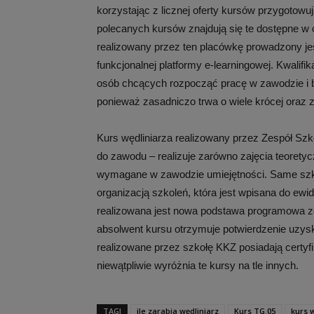
korzystając z licznej oferty kursów przygotow
polecanych kursów znajdują się te dostępne w 
realizowany przez ten placówkę prowadzony je
funkcjonalnej platformy e-learningowej. Kwalif
osób chcących rozpocząć pracę w zawodzie i ba
ponieważ zasadniczo trwa o wiele krócej oraz z
Kurs wędliniarza realizowany przez Zespół S
do zawodu – realizuje zarówno zajęcia teoretyc
wymagane w zawodzie umiejętności. Same szko
organizacją szkoleń, która jest wpisana do ew
realizowana jest nowa podstawa programowa z
absolwent kursu otrzymuje potwierdzenie uzys
realizowane przez szkołę KKZ posiadają certyf
niewątpliwie wyróżnia te kursy na tle innych.
TAGI
ile zarabia wędliniarz
Kurs TG.05
kurs w