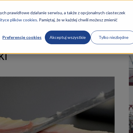
STRONA GŁÓWNA
KURSY
O NAS
REKRUTACJA
ych prawidłowe działanie serwisu, a także z opcjonalnych ciasteczek
ityce plików cookies.
Pamiętaj, że w każdej chwili możesz zmienić
zarobki
Preferencje cookies
Akceptuj wszystkie
Tylko niezbędne
ki
ości