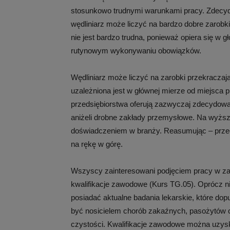
stosunkowo trudnymi warunkami pracy. Zdecydo
wędliniarz może liczyć na bardzo dobre zarobk
nie jest bardzo trudna, ponieważ opiera się w
rutynowym wykonywaniu obowiązków.
Wędliniarz może liczyć na zarobki przekracza
uzależniona jest w głównej mierze od miejsca pr
przedsiębiorstwa oferują zazwyczaj zdecydow
aniżeli drobne zakłady przemysłowe. Na wyższ
doświadczeniem w branży. Reasumując – przecię
na rękę w górę.
Wszyscy zainteresowani podjęciem pracy w za
kwalifikacje zawodowe (Kurs TG.05). Oprócz n
posiadać aktualne badania lekarskie, które do
być nosicielem chorób zakaźnych, pasożytów c
czystości. Kwalifikacje zawodowe można uzyska