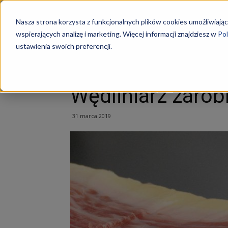
Szkoły
Nasza strona korzysta z funkcjonalnych plików cookies umożliwiając
wspierających analizę i marketing. Więcej informacji znajdziesz w
Pol
ustawienia swoich preferencji.
Strona główna
Technologia żywności
Wędliniarz 
KKZ
Technologia żywności
Wędliniarz zarob
–
31 marca 2019
Aktualn