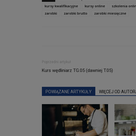
kursy kwalifikacyjne
kursy online
szkolenia onli
zarobki
zarobki brutto
zarobki miesięczne
Poprzedni artykuł
Kurs wędliniarz TG.05 (dawniej T.05)
POWIĄZANE ARTYKUŁY
WIĘCEJ OD AUTOR