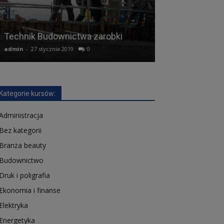
Technik Budownictwa zarobki
Technik Telei
admin
-
27 stycznia 2019
0
admin
-
13 lutego 2
Kategorie kursów:
Administracja
Bez kategorii
Branża beauty
Budownictwo
Druk i poligrafia
Ekonomia i finanse
Elektryka
Energetyka