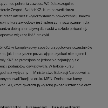
ujących do pełnienia zawodu. Wśród szczególnie
ofercie Zespołu Szkół KKZ. Kurs na wędliniarza
st przez internet z wykorzystaniem nowoczesnej i bardzo
ikacyjny kurs zawodowy jest najlepszym rozwiązaniem dla
rdzo dobrą alternatywą dla nauki w szkole policealnej,
apewnia większą ilość praktyki.
zkół KKZ w kompleksowy sposób przygotowuje uczestników
zne, jak i praktyczne pozwalające uzyskać niezbędne i
ły KKZ są profesjonalną jednostką zajmującą się
idencji podmiotów oświatowych. W trakcie kursu
godna z wytycznymi Ministerstwo Edukacji Narodowej, a
kanych kwalifikacji na druku MEN. Dodatkowo kursy
ikat ISO, które gwarantują wysoką jakość kształcenia oraz
ędliniarz online
kurs zawodowy
kursy dla wędliniarzy