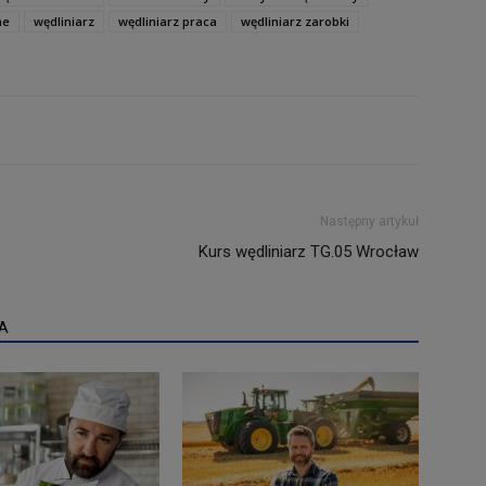
ne
wędliniarz
wędliniarz praca
wędliniarz zarobki
Następny artykuł
Kurs wędliniarz TG.05 Wrocław
A