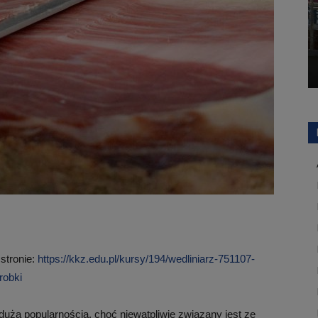
 stronie:
https://kkz.edu.pl/kursy/194/wedliniarz-751107-
robki
dużą popularnością, choć niewątpliwie związany jest ze