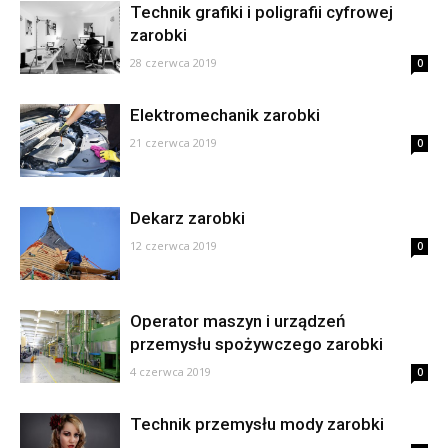
Technik grafiki i poligrafii cyfrowej
zarobki
28 czerwca 2019
0
Elektromechanik zarobki
21 czerwca 2019
0
Dekarz zarobki
12 czerwca 2019
0
Operator maszyn i urządzeń
przemysłu spożywczego zarobki
4 czerwca 2019
0
Technik przemysłu mody zarobki