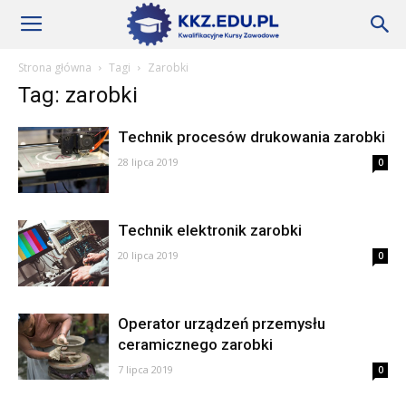
Szkoły
Strona główna
Tagi
Zarobki
Tag: zarobki
KKZ
Technik procesów drukowania zarobki
28 lipca 2019
0
–
Technik elektronik zarobki
Aktualności
20 lipca 2019
0
Operator urządzeń przemysłu
ceramicznego zarobki
7 lipca 2019
0