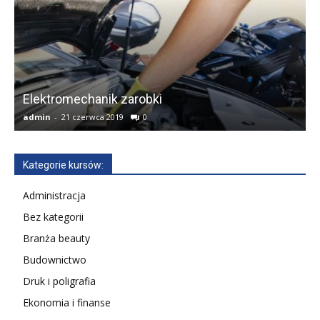
Elektromechanik zarobki
admin
-
21 czerwca 2019
0
A
Kategorie kursów:
Administracja
Bez kategorii
Branża beauty
Budownictwo
Druk i poligrafia
Ekonomia i finanse