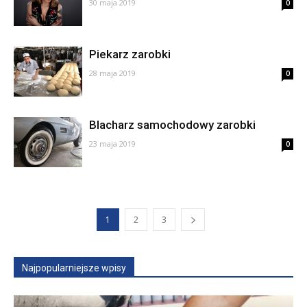
30 maja 2019
0
Piekarz zarobki
28 maja 2019
0
Blacharz samochodowy zarobki
23 maja 2019
0
1
2
3
Najpopularniejsze wpisy