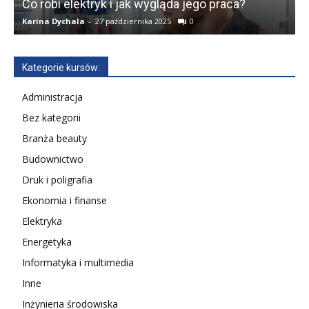
Co robi elektryk i jak wygląda jego praca?
T
Karina Dychala
-
27 października 2025
0
a
Kategorie kursów:
Administracja
Bez kategorii
Branża beauty
Budownictwo
Druk i poligrafia
Ekonomia i finanse
Elektryka
Energetyka
Informatyka i multimedia
Inne
Inżynieria środowiska