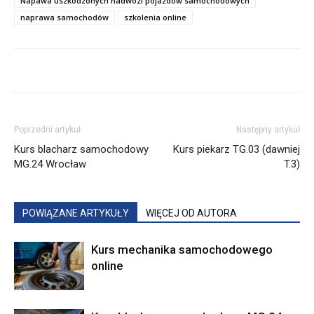
Napawa uszkodzonych nadwozi pojazdów samochodowych
naprawa samochodów
szkolenia online
Poprzedni artykuł
Następny artykuł
Kurs blacharz samochodowy
Kurs piekarz TG.03 (dawniej
MG.24 Wrocław
T.3)
POWIĄZANE ARTYKUŁY
WIĘCEJ OD AUTORA
Kurs mechanika samochodowego
online