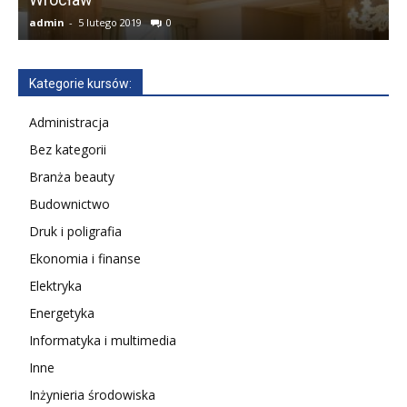
admin
-
5 lutego 2019
0
a
Kategorie kursów:
Administracja
Bez kategorii
Branża beauty
Budownictwo
Druk i poligrafia
Ekonomia i finanse
Elektryka
Energetyka
Informatyka i multimedia
Inne
Inżynieria środowiska