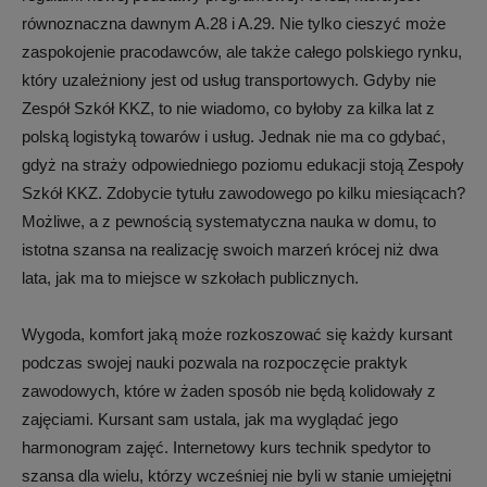
równoznaczna dawnym A.28 i A.29. Nie tylko cieszyć może
zaspokojenie pracodawców, ale także całego polskiego rynku,
który uzależniony jest od usług transportowych. Gdyby nie
Zespół Szkół KKZ, to nie wiadomo, co byłoby za kilka lat z
polską logistyką towarów i usług. Jednak nie ma co gdybać,
gdyż na straży odpowiedniego poziomu edukacji stoją Zespoły
Szkół KKZ. Zdobycie tytułu zawodowego po kilku miesiącach?
Możliwe, a z pewnością systematyczna nauka w domu, to
istotna szansa na realizację swoich marzeń krócej niż dwa
lata, jak ma to miejsce w szkołach publicznych.
Wygoda, komfort jaką może rozkoszować się każdy kursant
podczas swojej nauki pozwala na rozpoczęcie praktyk
zawodowych, które w żaden sposób nie będą kolidowały z
zajęciami. Kursant sam ustala, jak ma wyglądać jego
harmonogram zajęć. Internetowy kurs technik spedytor to
szansa dla wielu, którzy wcześniej nie byli w stanie umiejętni