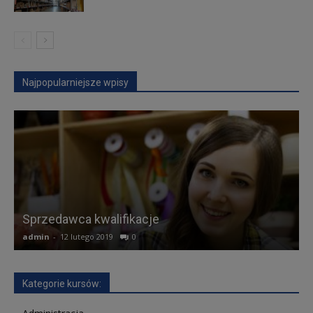
Najpopularniejsze wpisy
K
Sprzedawca kwalifikacje
admin
-
12 lutego 2019
0
a
Kategorie kursów: