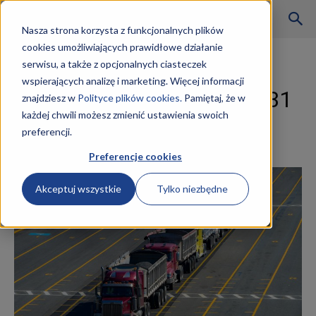
Szkoły
Nasza strona korzysta z funkcjonalnych plików
cookies umożliwiających prawidłowe działanie
Strona główna
Logistyka i transport
serwisu, a także z opcjonalnych ciasteczek
Logistyka i transport
wspierających analizę i marketing. Więcej informacji
KKZ
Kurs technik spedytor AU.31
znajdziesz w
Polityce plików cookies.
Pamiętaj, że w
każdej chwili możesz zmienić ustawienia swoich
(dawniej A.28 i A.29)
preferencji.
–
11 marca 2019
Preferencje cookies
Akceptuj wszystkie
Tylko niezbędne
Aktualności