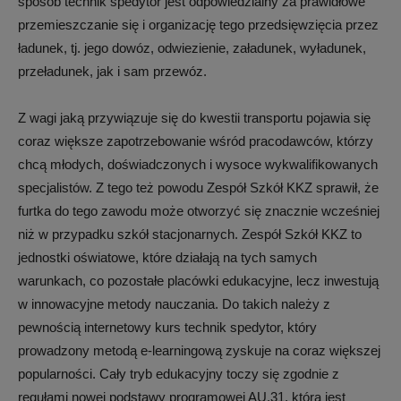
sposób technik spedytor jest odpowiedzialny za prawidłowe
przemieszczanie się i organizację tego przedsięwzięcia przez
ładunek, tj. jego dowóz, odwiezienie, załadunek, wyładunek,
przeładunek, jak i sam przewóz.
Z wagi jaką przywiązuje się do kwestii transportu pojawia się
coraz większe zapotrzebowanie wśród pracodawców, którzy
chcą młodych, doświadczonych i wysoce wykwalifikowanych
specjalistów. Z tego też powodu Zespół Szkół KKZ sprawił, że
furtka do tego zawodu może otworzyć się znacznie wcześniej
niż w przypadku szkół stacjonarnych. Zespół Szkół KKZ to
jednostki oświatowe, które działają na tych samych
warunkach, co pozostałe placówki edukacyjne, lecz inwestują
w innowacyjne metody nauczania. Do takich należy z
pewnością internetowy kurs technik spedytor, który
prowadzony metodą e-learningową zyskuje na coraz większej
popularności. Cały tryb edukacyjny toczy się zgodnie z
regułami nowej podstawy programowej AU.31, która jest