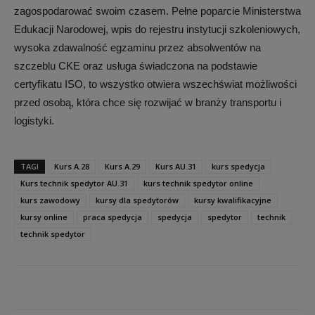
zagospodarować swoim czasem. Pełne poparcie Ministerstwa
Edukacji Narodowej, wpis do rejestru instytucji szkoleniowych,
wysoka zdawalność egzaminu przez absolwentów na
szczeblu CKE oraz usługa świadczona na podstawie
certyfikatu ISO, to wszystko otwiera wszechświat możliwości
przed osobą, która chce się rozwijać w branży transportu i
logistyki.
TAGI
Kurs A.28
Kurs A.29
Kurs AU.31
kurs spedycja
Kurs technik spedytor AU.31
kurs technik spedytor online
kurs zawodowy
kursy dla spedytorów
kursy kwalifikacyjne
kursy online
praca spedycja
spedycja
spedytor
technik
technik spedytor