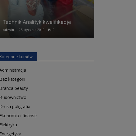
Technik Analityk kwalifikacje
Sprzedawca kw
admin
-
25 stycznia 2019
0
admin
-
12 lutego 2
Kategorie kursów:
Administracja
Bez kategorii
Branża beauty
Budownictwo
Druk i poligrafia
Ekonomia i finanse
Elektryka
Energetyka