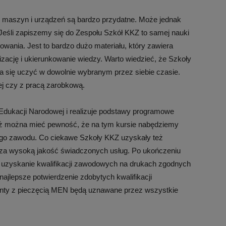
r maszyn i urządzeń są bardzo przydatne. Może jednak
Jeśli zapiszemy się do Zespołu Szkół KKZ to samej nauki
zowania. Jest to bardzo dużo materiału, który zawiera
lizację i ukierunkowanie wiedzy. Warto wiedzieć, że Szkoły
a się uczyć w dowolnie wybranym przez siebie czasie.
ej czy z pracą zarobkową.
Edukacji Narodowej i realizuje podstawy programowe
też można mieć pewność, że na tym kursie nabędziemy
wego zawodu. Co ciekawe Szkoły KKZ uzyskały też
t za wysoką jakość świadczonych usług. Po ukończeniu
 uzyskanie kwalifikacji zawodowych na drukach zgodnych
jlepsze potwierdzenie zdobytych kwalifikacji
nty z pieczęcią MEN będą uznawane przez wszystkie