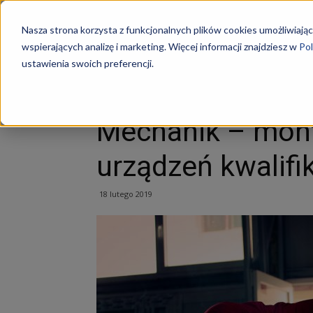
Szkoły
Nasza strona korzysta z funkcjonalnych plików cookies umożliwiając
wspierających analizę i marketing. Więcej informacji znajdziesz w
Pol
ustawienia swoich preferencji.
Strona główna
Samochodowe
Mechanik – monter 
KKZ
Samochodowe
Mechanik – mont
–
urządzeń kwalifi
Aktualn
18 lutego 2019