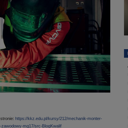
 stronie:
https://kkz.edu.pl/kursy/212/mechanik-monter-
y-zawodowy-mg17/src-BlogKwalif