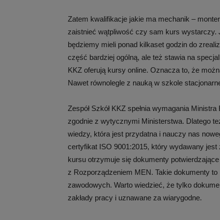
Zatem kwalifikacje jakie ma mechanik – monte
zaistnieć wątpliwość czy sam kurs wystarczy. 
będziemy mieli ponad kilkaset godzin do zreali
część bardziej ogólną, ale też stawia na specja
KKZ oferują kursy online. Oznacza to, że możn
Nawet równolegle z nauką w szkole stacjonarn
Zespół Szkół KKZ spełnia wymagania Ministra 
zgodnie z wytycznymi Ministerstwa. Dlatego 
wiedzy, która jest przydatna i nauczy nas no
certyfikat ISO 9001:2015, który wydawany jes
kursu otrzymuje się dokumenty potwierdzające
z Rozporządzeniem MEN. Takie dokumenty to na
zawodowych. Warto wiedzieć, że tylko dokume
zakłady pracy i uznawane za wiarygodne.