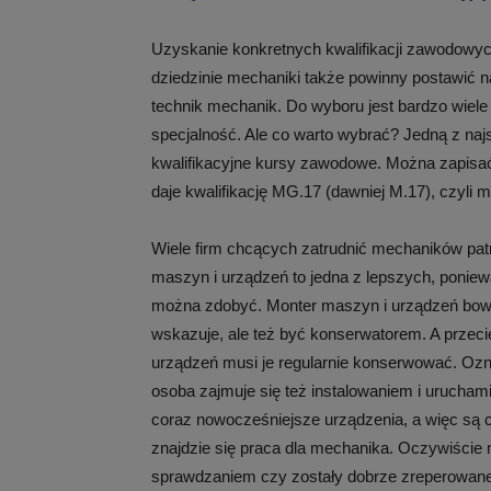
Uzyskanie konkretnych kwalifikacji zawodowych
dziedzinie mechaniki także powinny postawić na
technik mechanik. Do wyboru jest bardzo wiele
specjalność. Ale co warto wybrać? Jedną z na
kwalifikacyjne kursy zawodowe. Można zapisać
daje kwalifikację MG.17 (dawniej M.17), czyli 
Wiele firm chcących zatrudnić mechaników patr
maszyn i urządzeń to jedna z lepszych, ponieważ
można zdobyć. Monter maszyn i urządzeń bow
wskazuje, ale też być konserwatorem. A przeci
urządzeń musi je regularnie konserwować. Ozna
osoba zajmuje się też instalowaniem i urucha
coraz nowocześniejsze urządzenia, a więc są cz
znajdzie się praca dla mechanika. Oczywiści
sprawdzaniem czy zostały dobrze zreperowane