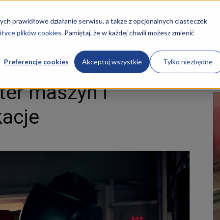
STRONA GŁÓWNA
KURSY
O NAS
REKRUTACJA
ych prawidłowe działanie serwisu, a także z opcjonalnych ciasteczek
ityce plików cookies.
Pamiętaj, że w każdej chwili możesz zmienić
maszyn i urządzeń kwalifikacje
Preferencje cookies
Akceptuj wszystkie
Tylko niezbędne
er maszyn i
kacje
ości