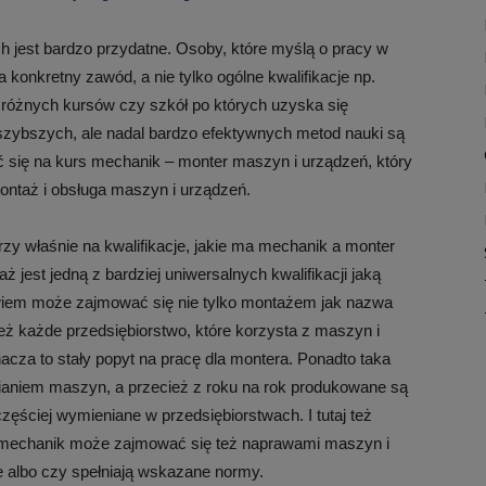
 jest bardzo przydatne. Osoby, które myślą o pracy w
 konkretny zawód, a nie tylko ogólne kwalifikacje np.
 różnych kursów czy szkół po których uzyska się
jszybszych, ale nadal bardzo efektywnych metod nauki są
 się na kurs mechanik – monter maszyn i urządzeń, który
montaż i obsługa maszyn i urządzeń.
zy właśnie na kwalifikacje, jakie ma mechanik a monter
 jest jedną z bardziej uniwersalnych kwalifikacji jaką
iem może zajmować się nie tylko montażem jak nazwa
eż każde przedsiębiorstwo, które korzysta z maszyn i
cza to stały popyt na pracę dla montera. Ponadto taka
mianiem maszyn, a przecież z roku na rok produkowane są
ęściej wymieniane w przedsiębiorstwach. I tutaj też
e mechanik może zajmować się też naprawami maszyn i
 albo czy spełniają wskazane normy.