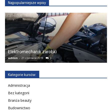
Najpopularniejsze wpisy
Elektromechanik zarobki
admin
-
21 czerwca 2019
0
A
Kategorie kursów:
Administracja
Bez kategorii
Branża beauty
Budownictwo