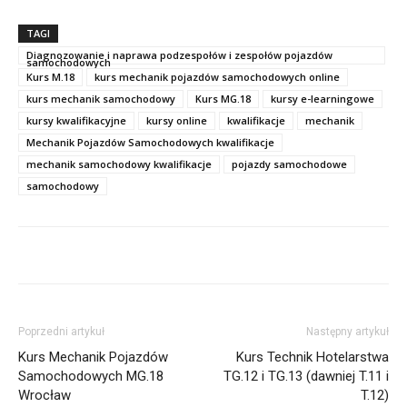
TAGI
Diagnozowanie i naprawa podzespołów i zespołów pojazdów
samochodowych
Kurs M.18
kurs mechanik pojazdów samochodowych online
kurs mechanik samochodowy
Kurs MG.18
kursy e-learningowe
kursy kwalifikacyjne
kursy online
kwalifikacje
mechanik
Mechanik Pojazdów Samochodowych kwalifikacje
mechanik samochodowy kwalifikacje
pojazdy samochodowe
samochodowy
Poprzedni artykuł
Następny artykuł
Kurs Mechanik Pojazdów
Kurs Technik Hotelarstwa
Samochodowych MG.18
TG.12 i TG.13 (dawniej T.11 i
Wrocław
T.12)