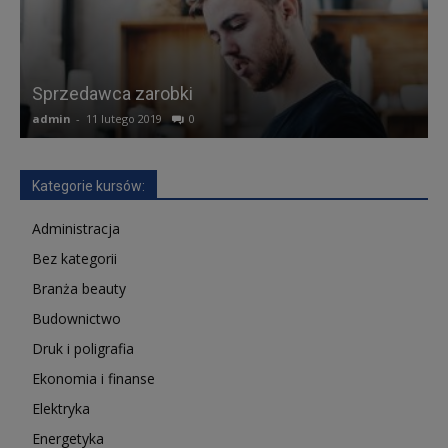
Sprzedawca zarobki
admin
-
11 lutego 2019
0
a
Kategorie kursów:
Administracja
Bez kategorii
Branża beauty
Budownictwo
Druk i poligrafia
Ekonomia i finanse
Elektryka
Energetyka