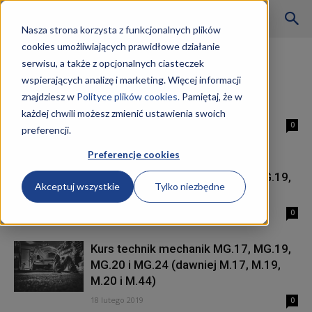
Szkoły
Nasza strona korzysta z funkcjonalnych plików
cookies umożliwiających prawidłowe działanie
Strona główna
Tagi
Mechanik
serwisu, a także z opcjonalnych ciasteczek
Tag: mechanik
wspierających analizę i marketing. Więcej informacji
KKZ
znajdziesz w
Polityce plików cookies.
Pamiętaj, że w
Technik mechanik kwalifikacje
każdej chwili możesz zmienić ustawienia swoich
19 lutego 2019
0
preferencji.
–
Preferencje cookies
Kurs technik mechanik MG.17, MG.19,
Akceptuj wszystkie
Tylko niezbędne
MG.20 i MG.44 Wrocław
Aktualności
19 lutego 2019
0
Kurs technik mechanik MG.17, MG.19,
MG.20 i MG.24 (dawniej M.17, M.19,
M.20 i M.44)
18 lutego 2019
0