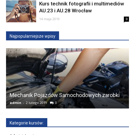
Kurs technik fotografii i multimediów
AU.23 i AU.28 Wrocław
14 maja 2019
0
Najpopularniejsze wpisy
Mechanik Pojazdów Samochodowych zarobki
admin
-
2 lutego 2019
0
a
Kategorie kursów: