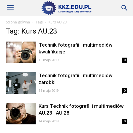
Szkoły
Strona główna
Tagi
Kurs AU.23
Tag: Kurs AU.23
KKZ
Technik fotografii i multimediów
kwalifikacje
–
15 maja 2019
0
Technik fotografii i multimediów
zarobki
Aktualności
15 maja 2019
0
Kurs Technik fotografii i multimediów
AU.23 i AU.28
14 maja 2019
0