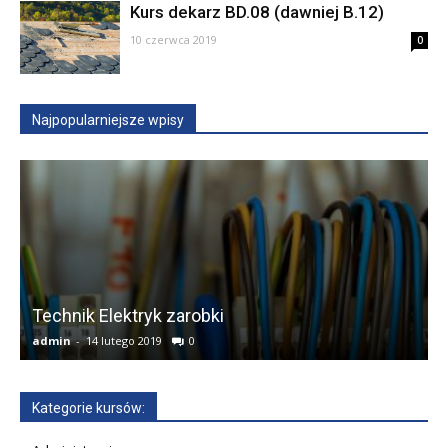
Kurs dekarz BD.08 (dawniej B.12)
10 czerwca 2019
0
Najpopularniejsze wpisy
Technik Elektryk zarobki
admin
-
14 lutego 2019
0
a
Kategorie kursów: