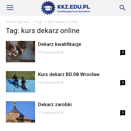
Szkoły
Strona główna
Tagi
Kurs dekarz online
Tag: kurs dekarz online
KKZ
Dekarz kwalifikacje
17 czerwca 2019
0
–
Kurs dekarz BD.08 Wrocław
Aktualności
13 czerwca 2019
0
Dekarz zarobki
12 czerwca 2019
0