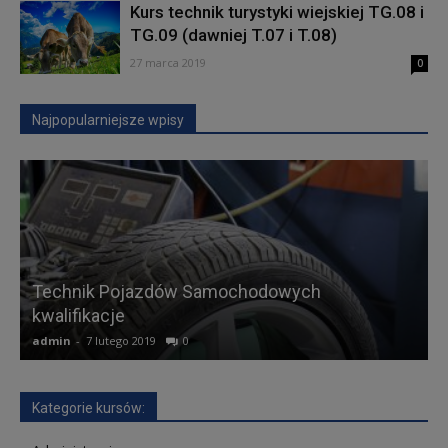
Kurs technik turystyki wiejskiej TG.08 i
TG.09 (dawniej T.07 i T.08)
27 marca 2019
0
Najpopularniejsze wpisy
Technik Pojazdów Samochodowych
kwalifikacje
A
admin
-
7 lutego 2019
0
a
Kategorie kursów: