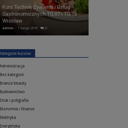
Kurs Technik Żywienia i Usług
Gastronomicznych TG.07 i TG.16
Kurs Mechanik
Wrocław
urządzeń MG.1
admin
-
1 lutego 2019
0
admin
-
17 lutego 2
Kategorie kursów:
Administracja
Bez kategorii
Branża beauty
Budownictwo
Druk i poligrafia
Ekonomia i finanse
Elektryka
Energetyka