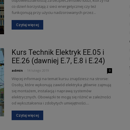
odpowiedzialnością za bezpieczeństwo ludzi, którzy na
co dzień korzystają z sieci energetycznej czy też
funkcjonują przy użyciu nadzorowanych przez...
Czytaj więcej
Kurs Technik Elektryk EE.05 i
EE.26 (dawniej E.7, E.8 i E.24)
admin
-
14 lutego 2019
0
Więcej informacji na temat kursu znajdziesz na stronie:
Osoby, które wykonują zawód elektryka głównie zajmują
się montażem, instalacją i naprawą systemów
elektrycznych. Obowiązki te mogą się różnić w zależności
od wykształcenia i zdobytych umiejętności....
Czytaj więcej