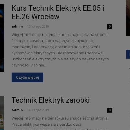
Kurs Technik Elektryk EE.05 i
EE.26 Wrocław
admin
-
15 lutego 2019
0
Więcej informacji na temat kursu znajdziesz na stronie:
Elektryk, to osoba, która najczęściej zajmuje się
montażem, konserwacją oraz instalacją urządzeń i
systemów elektrycznych. Diagnozowanie i naprawa
uszkodzeń elektrycznych nie należy do najłatwiejszych
czynności. Ogólnie...
Czytaj więcej
Technik Elektryk zarobki
admin
-
14 lutego 2019
0
Więcej informacji na temat kursu znajdziesz na stronie:
Praca elektryka wiąże się z bardzo dużą