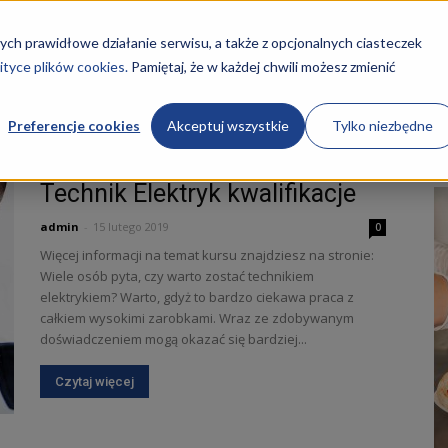
STRONA GŁÓWNA
KURSY
O NAS
REKRUTACJA
ych prawidłowe działanie serwisu, a także z opcjonalnych ciasteczek
ityce plików cookies.
Pamiętaj, że w każdej chwili możesz zmienić
Preferencje cookies
Akceptuj wszystkie
Tylko niezbędne
Technik Elektryk kwalifikacje
admin
-
15 lutego 2019
0
Więcej informacji na temat kursu znajdziesz na stronie:
Wiele osób pyta, czy warto zostać technikiem
ości
elektrykiem? Warto, gdyż to bardzo ciekawa praca z
całkiem wysokimi zarobkami. Wraz ze zdobywanym
doświadczeniem mogą okazać się bardziej...
Czytaj więcej