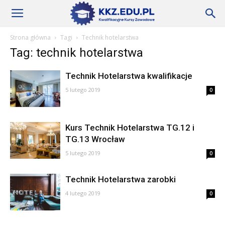
Szkoły
Strona główna
Tagi
Technik hotelarstwa
Tag: technik hotelarstwa
KKZ
Technik Hotelarstwa kwalifikacje
5 lutego 2019
0
–
Kurs Technik Hotelarstwa TG.12 i
TG.13 Wrocław
Aktualności
5 lutego 2019
0
Technik Hotelarstwa zarobki
4 lutego 2019
0