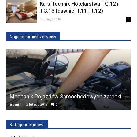
Kurs Technik Hotelarstwa TG.12 i
TG.13 (dawniej T.11 i T.12)
3 lutego 2019
0
Najpopularniejsze wpisy
Mechanik Pojazdów Samochodowych zarobki
admin
-
2 lutego 2019
0
a
Kategorie kursów: