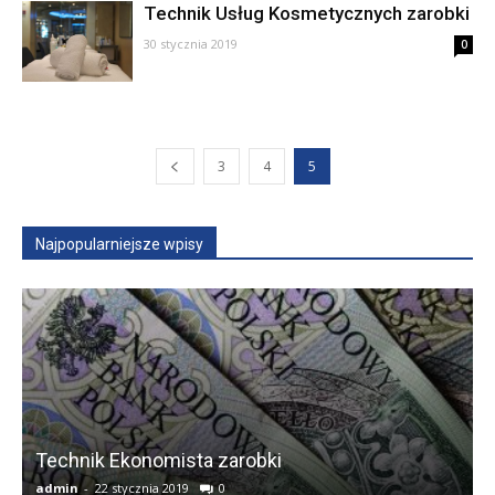
Technik Usług Kosmetycznych zarobki
30 stycznia 2019
0
3
4
5
Najpopularniejsze wpisy
Technik Ekonomista zarobki
E
admin
-
22 stycznia 2019
0
a