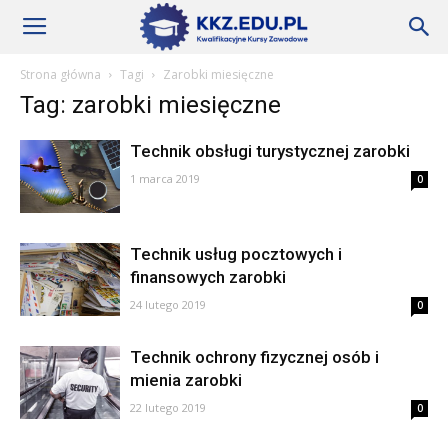
Szkoły
Strona główna
Tagi
Zarobki miesięczne
Tag: zarobki miesięczne
KKZ
Technik obsługi turystycznej zarobki
1 marca 2019
0
–
Technik usług pocztowych i
finansowych zarobki
Aktualności
24 lutego 2019
0
Technik ochrony fizycznej osób i
mienia zarobki
22 lutego 2019
0