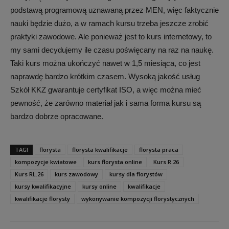
podstawą programową uznawaną przez MEN, więc faktycznie
nauki będzie dużo, a w ramach kursu trzeba jeszcze zrobić
praktyki zawodowe. Ale ponieważ jest to kurs internetowy, to
my sami decydujemy ile czasu poświęcany na raz na naukę.
Taki kurs można ukończyć nawet w 1,5 miesiąca, co jest
naprawdę bardzo krótkim czasem. Wysoką jakość usług
Szkół KKZ gwarantuje certyfikat ISO, a więc można mieć
pewność, że zarówno materiał jak i sama forma kursu są
bardzo dobrze opracowane.
TAGI
florysta
florysta kwalifikacje
florysta praca
kompozycje kwiatowe
kurs florysta online
Kurs R.26
Kurs RL.26
kurs zawodowy
kursy dla florystów
kursy kwalifikacyjne
kursy online
kwalifikacje
kwalifikacje florysty
wykonywanie kompozycji florystycznych