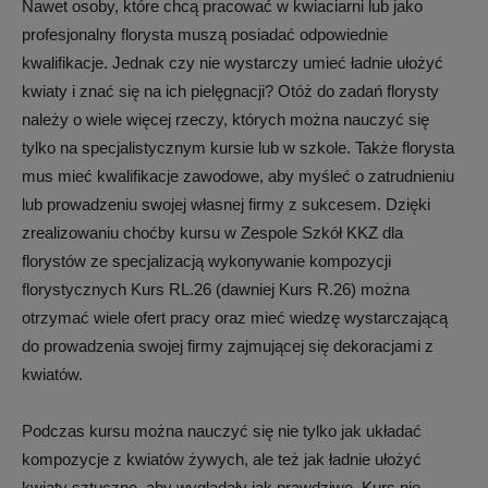
Nawet osoby, które chcą pracować w kwiaciarni lub jako
profesjonalny florysta muszą posiadać odpowiednie
kwalifikacje. Jednak czy nie wystarczy umieć ładnie ułożyć
kwiaty i znać się na ich pielęgnacji? Otóż do zadań florysty
należy o wiele więcej rzeczy, których można nauczyć się
tylko na specjalistycznym kursie lub w szkole. Także florysta
mus mieć kwalifikacje zawodowe, aby myśleć o zatrudnieniu
lub prowadzeniu swojej własnej firmy z sukcesem. Dzięki
zrealizowaniu choćby kursu w Zespole Szkół KKZ dla
florystów ze specjalizacją wykonywanie kompozycji
florystycznych Kurs RL.26 (dawniej Kurs R.26) można
otrzymać wiele ofert pracy oraz mieć wiedzę wystarczającą
do prowadzenia swojej firmy zajmującej się dekoracjami z
kwiatów.
Podczas kursu można nauczyć się nie tylko jak układać
kompozycje z kwiatów żywych, ale też jak ładnie ułożyć
kwiaty sztuczne, aby wyglądały jak prawdziwe. Kurs nie