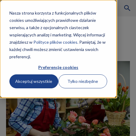
Szkoły
Nasza strona korzysta z funkcjonalnych plików
cookies umożliwiających prawidłowe działanie
Strona główna
Rzemiosło i rękodzieło
serwisu, a także z opcjonalnych ciasteczek
Rzemiosło i rękodzieło
wspierających analizę i marketing. Więcej informacji
KKZ
Florysta kwalifikacje
znajdziesz w
Polityce plików cookies.
Pamiętaj, że w
każdej chwili możesz zmienić ustawienia swoich
20 marca 2019
preferencji.
–
Preferencje cookies
Akceptuj wszystkie
Tylko niezbędne
Aktualności