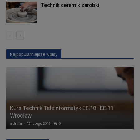
Technik ceramik zarobki
Najpopularniejsze wpisy
Kurs Technik Teleinformatyk EE.10 i EE.11
Wrocław
F
admin
-
13 lutego 2019
0
a