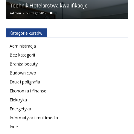
Technik Hotelarstwa kwalifikacje
admin
-
5 lutego 2019
0
a
Kategorie kursów:
Administracja
Bez kategorii
Branża beauty
Budownictwo
Druk i poligrafia
Ekonomia i finanse
Elektryka
Energetyka
Informatyka i multimedia
Inne