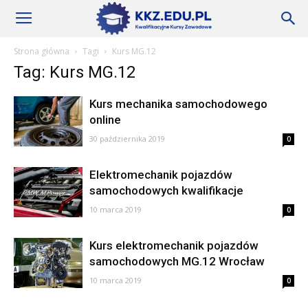
Szkoły
Strona główna
Tagi
Kurs MG.12
Tag: Kurs MG.12
KKZ
Kurs mechanika samochodowego
online
–
30 października 2019
0
Elektromechanik pojazdów
samochodowych kwalifikacje
Aktualności
10 marca 2019
0
Kurs elektromechanik pojazdów
samochodowych MG.12 Wrocław
10 marca 2019
0