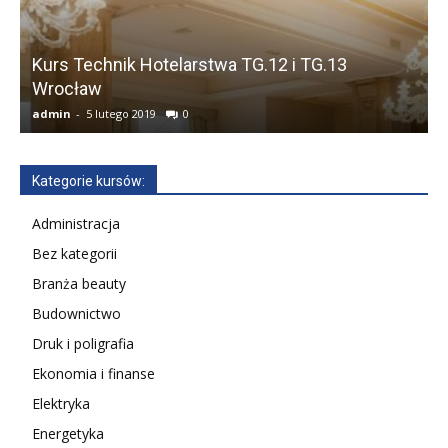
Kurs Technik Hotelarstwa TG.12 i TG.13
Wrocław
admin
-
5 lutego 2019
0
a
Kategorie kursów:
Administracja
Bez kategorii
Branża beauty
Budownictwo
Druk i poligrafia
Ekonomia i finanse
Elektryka
Energetyka