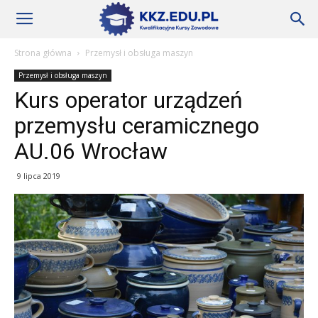
Szkoły
Strona główna
Przemysł i obsługa maszyn
Przemysł i obsługa maszyn
KKZ
Kurs operator urządzeń
przemysłu ceramicznego
–
AU.06 Wrocław
9 lipca 2019
Aktualności