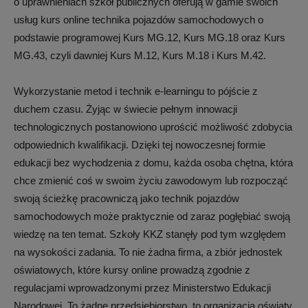
o uprawnieniach szkół publicznych oferują w gamie swoich
usług kurs online technika pojazdów samochodowych o
podstawie programowej Kurs MG.12, Kurs MG.18 oraz Kurs
MG.43, czyli dawniej Kurs M.12, Kurs M.18 i Kurs M.42.
Wykorzystanie metod i technik e-learningu to pójście z
duchem czasu. Żyjąc w świecie pełnym innowacji
technologicznych postanowiono uprościć możliwość zdobycia
odpowiednich kwalifikacji. Dzięki tej nowoczesnej formie
edukacji bez wychodzenia z domu, każda osoba chętna, która
chce zmienić coś w swoim życiu zawodowym lub rozpocząć
swoją ścieżkę pracowniczą jako technik pojazdów
samochodowych może praktycznie od zaraz pogłębiać swoją
wiedzę na ten temat. Szkoły KKZ stanęły pod tym względem
na wysokości zadania. To nie żadna firma, a zbiór jednostek
oświatowych, które kursy online prowadzą zgodnie z
regulacjami wprowadzonymi przez Ministerstwo Edukacji
Narodowej. To żadne przedsiębiorstwo, to organizacja oświaty,