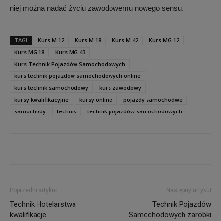
niej można nadać życiu zawodowemu nowego sensu.
TAGI
Kurs M.12
Kurs M.18
Kurs M.42
Kurs MG.12
Kurs MG.18
Kurs MG.43
Kurs Technik Pojazdów Samochodowych
kurs technik pojazdów samochodowych online
kurs technik samochodowy
kurs zawodowy
kursy kwalifikacyjne
kursy online
pojazdy samochodwe
samochody
technik
technik pojazdów samochodowych
Poprzedni artykuł
Następny artykuł
Technik Hotelarstwa
Technik Pojazdów
kwalifikacje
Samochodowych zarobki