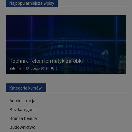
Najpopularniejsze wpisy
Technik Teleinformatyk zarobki
F
admin
-
13 lutego 2019
0
a
Kategorie kursów:
Administracja
Bez kategorii
Branża beauty
Budownictwo