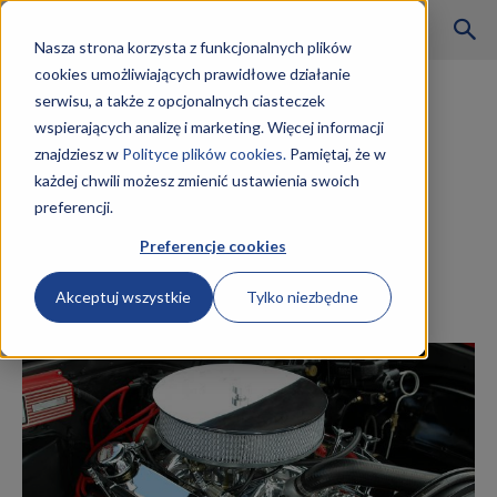
Szkoły
Nasza strona korzysta z funkcjonalnych plików
cookies umożliwiających prawidłowe działanie
Strona główna
Samochodowe
serwisu, a także z opcjonalnych ciasteczek
Samochodowe
wspierających analizę i marketing. Więcej informacji
KKZ
Kurs Technik Pojazdów
znajdziesz w
Polityce plików cookies.
Pamiętaj, że w
każdej chwili możesz zmienić ustawienia swoich
Samochodowych MG.12,
preferencji.
–
MG.18 i MG.43 (dawniej
Preferencje cookies
M.12, M.18 i M.42)
Akceptuj wszystkie
Tylko niezbędne
Aktualności
6 lutego 2019