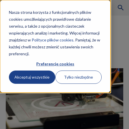
Szkoły
Nasza strona korzysta z funkcjonalnych plików
cookies umożliwiających prawidłowe działanie
Strona główna
Druk i poligrafia
serwisu, a także z opcjonalnych ciasteczek
Druk i poligrafia
wspierających analizę i marketing. Więcej informacji
KKZ
Technik procesów
znajdziesz w
Polityce plików cookies.
Pamiętaj, że w
każdej chwili możesz zmienić ustawienia swoich
drukowania zarobki
preferencji.
–
28 lipca 2019
Preferencje cookies
Akceptuj wszystkie
Tylko niezbędne
Aktualności