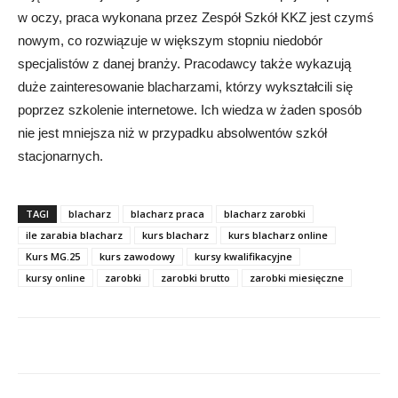
w oczy, praca wykonana przez Zespół Szkół KKZ jest czymś
nowym, co rozwiązuje w większym stopniu niedobór
specjalistów z danej branży. Pracodawcy także wykazują
duże zainteresowanie blacharzami, którzy wykształcili się
poprzez szkolenie internetowe. Ich wiedza w żaden sposób
nie jest mniejsza niż w przypadku absolwentów szkół
stacjonarnych.
TAGI
blacharz
blacharz praca
blacharz zarobki
ile zarabia blacharz
kurs blacharz
kurs blacharz online
Kurs MG.25
kurs zawodowy
kursy kwalifikacyjne
kursy online
zarobki
zarobki brutto
zarobki miesięczne