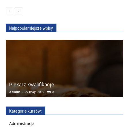
Najpopularniejsze wpisy
Piekarz kwalifikacje
admin
-
29 maja 2019
0
a
Kategorie kursów:
Administracja