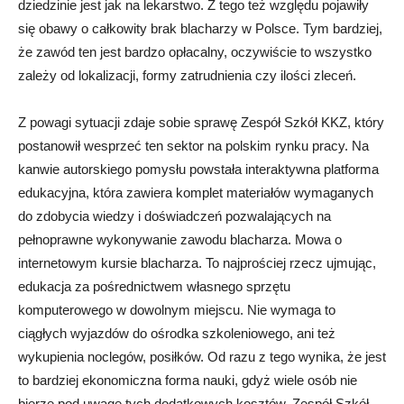
dziedzinie jest jak na lekarstwo. Z tego też względu pojawiły
się obawy o całkowity brak blacharzy w Polsce. Tym bardziej,
że zawód ten jest bardzo opłacalny, oczywiście to wszystko
zależy od lokalizacji, formy zatrudnienia czy ilości zleceń.
Z powagi sytuacji zdaje sobie sprawę Zespół Szkół KKZ, który
postanowił wesprzeć ten sektor na polskim rynku pracy. Na
kanwie autorskiego pomysłu powstała interaktywna platforma
edukacyjna, która zawiera komplet materiałów wymaganych
do zdobycia wiedzy i doświadczeń pozwalających na
pełnoprawne wykonywanie zawodu blacharza. Mowa o
internetowym kursie blacharza. To najprościej rzecz ujmując,
edukacja za pośrednictwem własnego sprzętu
komputerowego w dowolnym miejscu. Nie wymaga to
ciągłych wyjazdów do ośrodka szkoleniowego, ani też
wykupienia noclegów, posiłków. Od razu z tego wynika, że jest
to bardziej ekonomiczna forma nauki, gdyż wiele osób nie
bierze pod uwagę tych dodatkowych kosztów. Zespół Szkół