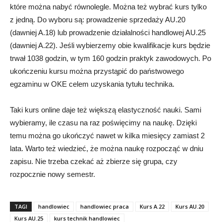
które można nabyć równolegle. Można też wybrać kurs tylko
z jedną. Do wyboru są: prowadzenie sprzedaży AU.20
(dawniej A.18) lub prowadzenie działalności handlowej AU.25
(dawniej A.22). Jeśli wybierzemy obie kwalifikacje kurs będzie
trwał 1038 godzin, w tym 160 godzin praktyk zawodowych. Po
ukończeniu kursu można przystąpić do państwowego
egzaminu w OKE celem uzyskania tytułu technika.
Taki kurs online daje też większą elastyczność nauki. Sami
wybieramy, ile czasu na raz poświęcimy na naukę. Dzięki
temu można go ukończyć nawet w kilka miesięcy zamiast 2
lata. Warto też wiedzieć, że można naukę rozpocząć w dniu
zapisu. Nie trzeba czekać aż zbierze się grupa, czy
rozpocznie nowy semestr.
TAGI
handlowiec
handlowiec praca
Kurs A.22
Kurs AU.20
Kurs AU.25
kurs technik handlowiec