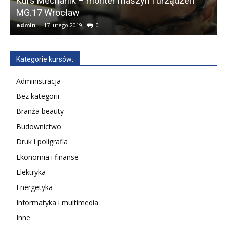
Kurs Mechanik – monter maszyn i urządzeń
MG.17 Wrocław
T
admin
-
17 lutego 2019
0
a
Kategorie kursów:
Administracja
Bez kategorii
Branża beauty
Budownictwo
Druk i poligrafia
Ekonomia i finanse
Elektryka
Energetyka
Informatyka i multimedia
Inne