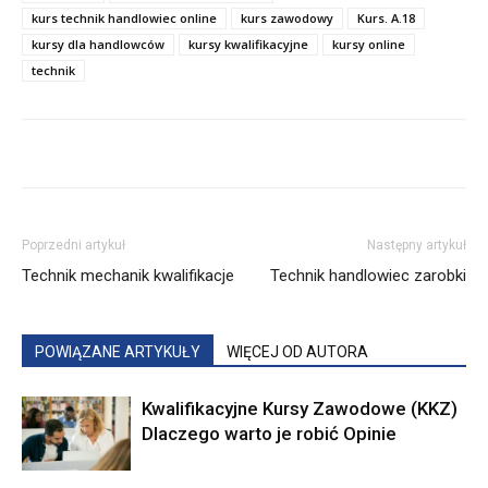
kurs technik handlowiec online
kurs zawodowy
Kurs. A.18
kursy dla handlowców
kursy kwalifikacyjne
kursy online
technik
Poprzedni artykuł
Następny artykuł
Technik mechanik kwalifikacje
Technik handlowiec zarobki
POWIĄZANE ARTYKUŁY
WIĘCEJ OD AUTORA
Kwalifikacyjne Kursy Zawodowe (KKZ)
Dlaczego warto je robić Opinie