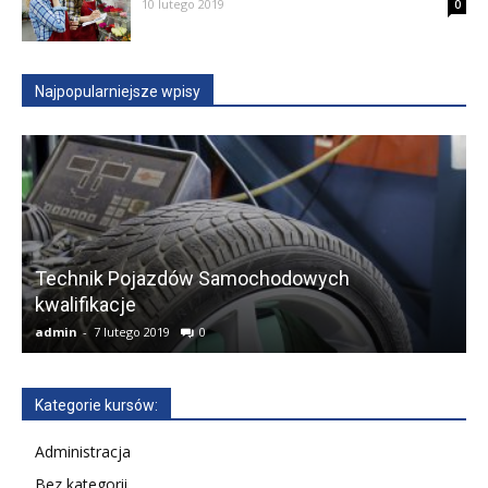
10 lutego 2019
0
Najpopularniejsze wpisy
Technik Pojazdów Samochodowych
kwalifikacje
A
admin
-
7 lutego 2019
0
a
Kategorie kursów:
Administracja
Bez kategorii