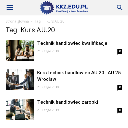
Szkoły
Strona główna
Tagi
Kurs AU.20
Tag: Kurs AU.20
KKZ
Technik handlowiec kwalifikacje
21 lutego 2019
0
–
Kurs technik handlowiec AU.20 i AU.25
Wrocław
Aktualności
20 lutego 2019
0
Technik handlowiec zarobki
20 lutego 2019
0