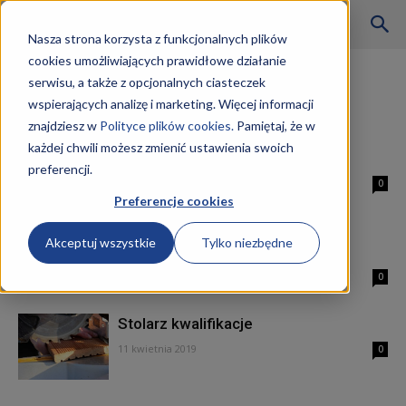
Szkoły
Nasza strona korzysta z funkcjonalnych plików
cookies umożliwiających prawidłowe działanie
Strona główna
Tagi
Kwalifikacje
serwisu, a także z opcjonalnych ciasteczek
Tag: kwalifikacje
wspierających analizę i marketing. Więcej informacji
KKZ
znajdziesz w
Polityce plików cookies.
Pamiętaj, że w
Technik renowacji elementów
każdej chwili możesz zmienić ustawienia swoich
architektury kwalifikacje
preferencji.
–
17 kwietnia 2019
0
Preferencje cookies
Technik technologii chemicznej
Akceptuj wszystkie
Tylko niezbędne
kwalifikacje
Aktualności
15 kwietnia 2019
0
Stolarz kwalifikacje
11 kwietnia 2019
0