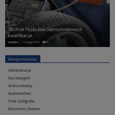
Technik Pojazdów Samochodowych
kwalifikacje
A
admin
-
7 lutego 2019
0
a
Kategorie kursów:
Administracja
Bez kategorii
Branża beauty
Budownictwo
Druk i poligrafia
Ekonomia i finanse