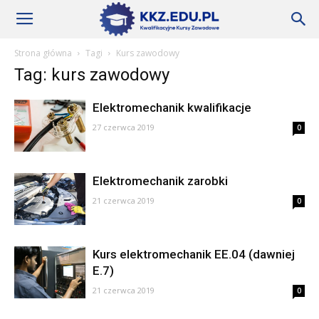
Szkoły
Strona główna
Tagi
Kurs zawodowy
Tag: kurs zawodowy
KKZ
Elektromechanik kwalifikacje
27 czerwca 2019
0
–
Elektromechanik zarobki
Aktualności
21 czerwca 2019
0
Kurs elektromechanik EE.04 (dawniej
E.7)
21 czerwca 2019
0