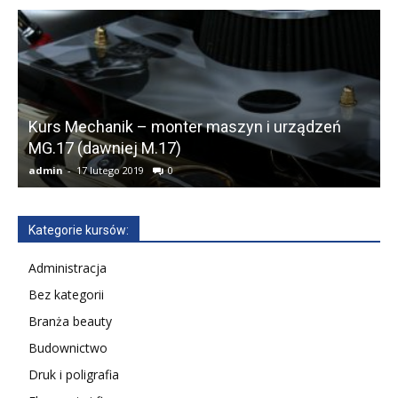
Kurs Mechanik – monter maszyn i urządzeń
K
MG.17 (dawniej M.17)
(
admin
-
17 lutego 2019
0
a
Kategorie kursów:
Administracja
Bez kategorii
Branża beauty
Budownictwo
Druk i poligrafia